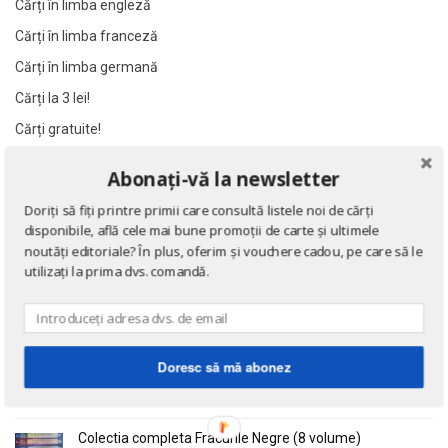
Cărți în limba engleză
Al James
Al James
Cărți în limba franceză
Al. Alexianu
Al. Alexianu
Cărți în limba germană
Al. Caprariu
Al. Caprariu
Cărți la 3 lei!
Al. Dumitrescu
Al. Dumitrescu
Cărți gratuite!
Al. Philippide
Al. Philippide
Al. Piru
Al. Piru
Abonați-vă la newsletter
NOUTĂȚI
Alain Besancon
Alain Besancon
Doriți să fiți printre primii care consultă listele noi de cărți
Alain Bombard
Alain Bombard
disponibile, află cele mai bune promoții de carte și ultimele
Eseuri
Alain Danielou
Alain Danielou
noutăți editoriale? În plus, oferim și vouchere cadou, pe care să le
de Emil Cioran
utilizați la prima dvs. comandă.
Alain Lallemand
Alain Lallemand
Alain Lesage
Alain Lesage
Alain Manevy
Alain Manevy
Doctrina sau Cele patru carti clasice ale Chinei
de Confucius
Alan Bullock
Alan Bullock
Doresc să mă abonez
Alan Butler
Alan Butler
Alan Dean Foster
Alan Dean Foster
Colectia completa Fracurile Negre (8 volume)