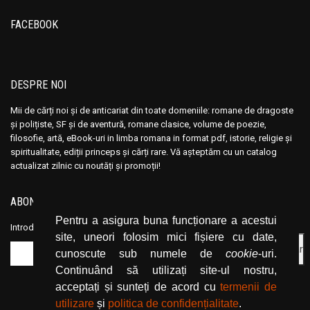
Ana Maria Marin
Ana Maria Marin
FACEBOOK
Anais Nin
Anais Nin
Anatole France
Anatole France
Anatoli Ribakov
Anatoli Ribakov
DESPRE NOI
Anatolie Panis
Anatolie Panis
Anca Dan
Anca Dan
Mii de cărți noi și de anticariat din toate domeniile: romane de dragoste
și polițiste, SF și de aventură, romane clasice, volume de poezie,
Andocide
Andocide
filosofie, artă, eBook-uri in limba romana in format pdf, istorie, religie și
Andre Bejin
Andre Bejin
spiritualitate, ediții princeps și cărți rare. Vă așteptăm cu un catalog
Andre Castelot
Andre Castelot
actualizat zilnic cu noutăți și promoții!
Andre Clot
Andre Clot
ABONEAZĂ-TE LA NEWSLETTER
Andre Felibien
Andre Felibien
Pentru a asigura buna funcționare a acestui
Andre Leroi-Gourhan
Andre Leroi-Gourhan
Introduceți adresa dvs. de email și dați click pe butonul de abonare.
site, uneori folosim mici fișiere cu date,
Andre Malraux
Andre Malraux
cunoscute sub numele de
cookie
-uri.
Andre Maurois
Andre Maurois
Continuând să utilizați site-ul nostru,
Andre Miquel
Andre Miquel
acceptați și sunteți de acord cu
termenii de
utilizare
și
politica de confidențialitate
.
Andre Theuriet
Andre Theuriet