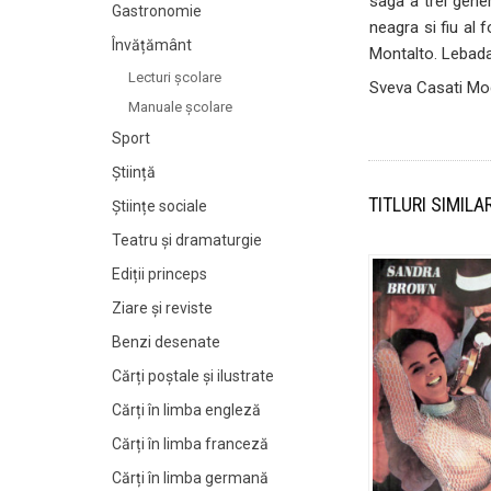
saga a trei gener
Gastronomie
neagra si fiu al 
Învățământ
Montalto. Lebada
Lecturi şcolare
Sveva Casati Mo
Manuale şcolare
Sport
Știință
TITLURI SIMILA
Științe sociale
Teatru și dramaturgie
Ediții princeps
Ziare şi reviste
Benzi desenate
Cărți poștale și ilustrate
Cărți în limba engleză
Cărți în limba franceză
Cărți în limba germană