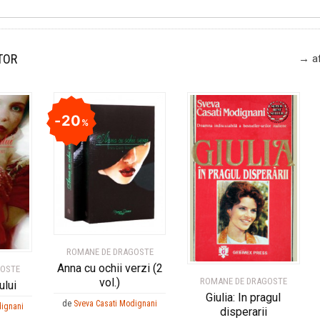
TOR
→ af
20
%
ROMANE DE DRAGOSTE
Anna cu ochii verzi (2
GOSTE
vol.)
ROMANE DE DRAGOSTE
ului
Giulia: In pragul
de
Sveva Casati Modignani
dignani
disperarii