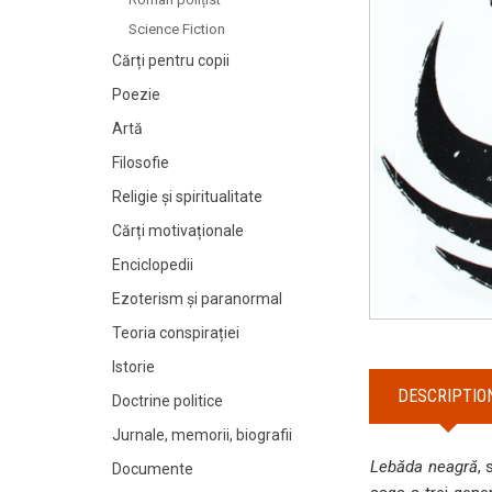
Science Fiction
Cărți pentru copii
Poezie
Artă
Filosofie
Religie și spiritualitate
Cărți motivaționale
Enciclopedii
Ezoterism și paranormal
Teoria conspirației
Istorie
DESCRIPTIO
Doctrine politice
Jurnale, memorii, biografii
Lebăda neagră
,
Documente