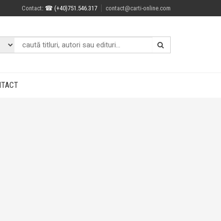
Contact
: ☎ (+40)751.546.317
contact@carti-online.com
NTACT