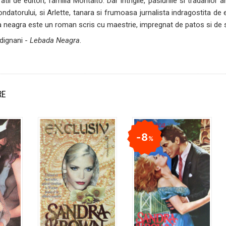
atii de editori, familia Montalto. Dar intrigile, pasiunile si tradarilor
fondatorului, si Arlette, tanara si frumoasa jurnalista indragostita de 
 neagra este un roman scris cu maestrie, impregnat de patos si de s
dignani -
Lebada Neagra
.
RE
8
%