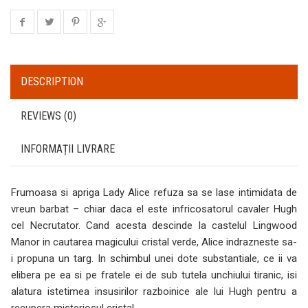
DESCRIPTION
REVIEWS (0)
INFORMAȚII LIVRARE
Frumoasa si apriga Lady Alice refuza sa se lase intimidata de
vreun barbat – chiar daca el este infricosatorul cavaler Hugh
cel Necrutator. Cand acesta descinde la castelul Lingwood
Manor in cautarea magicului cristal verde, Alice indrazneste sa-
i propuna un targ. In schimbul unei dote substantiale, ce ii va
elibera pe ea si pe fratele ei de sub tutela unchiului tiranic, isi
alatura istetimea insusirilor razboinice ale lui Hugh pentru a
recupera misteriosul cristal.