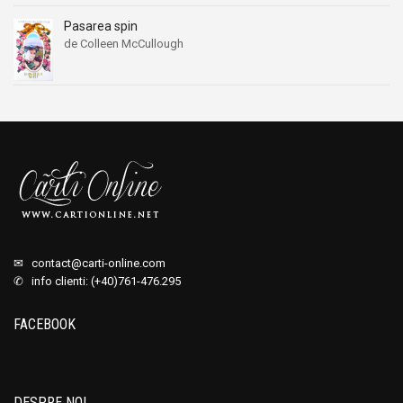
Pasarea spin
de Colleen McCullough
✉
contact@carti-online.com
✆ info clienti: (+40)761-476.295
FACEBOOK
DESPRE NOI