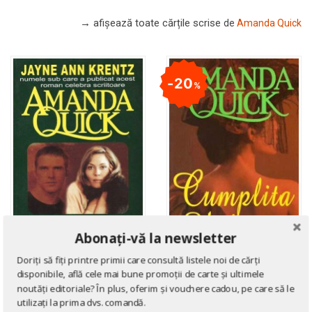
→ afișează toate cărțile scrise
de
Amanda Quick
20
%
Abonați-vă la newsletter
Doriți să fiți printre primii care consultă listele noi de cărți
disponibile, află cele mai bune promoții de carte și ultimele
ROMANE DE DRAGOSTE
ROMANE DE DRAGOSTE
noutăți editoriale? În plus, oferim și vouchere cadou, pe care să le
Spaimele trecutului
Cumplita vaduva
utilizați la prima dvs. comandă.