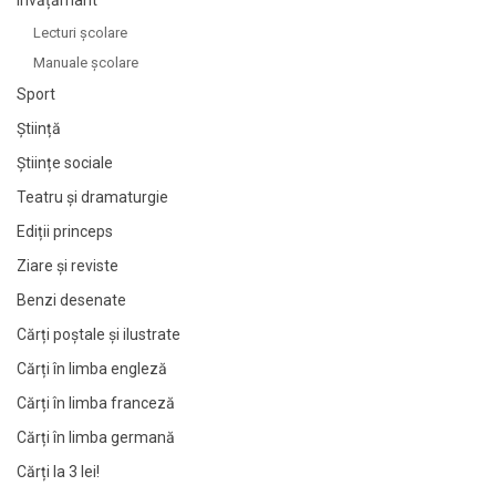
Învățământ
Lecturi şcolare
Manuale şcolare
Sport
Știință
Științe sociale
Teatru și dramaturgie
Ediții princeps
Ziare şi reviste
Benzi desenate
Cărți poștale și ilustrate
Cărți în limba engleză
Cărți în limba franceză
Cărți în limba germană
Cărți la 3 lei!