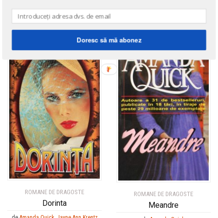
de
Amanda Quick
,
Jayne Ann Krentz
de
Amanda Quick
Doresc să mă abonez
ROMANE DE DRAGOSTE
ROMANE DE DRAGOSTE
Dorinta
Meandre
de
Amanda Quick
,
Jayne Ann Krentz