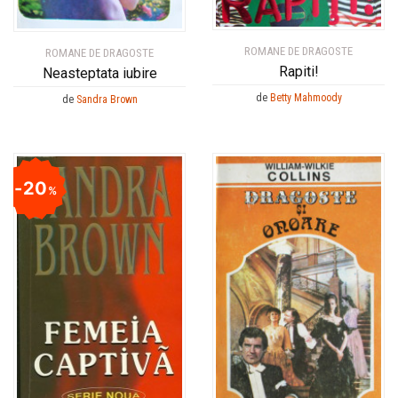
ROMANE DE DRAGOSTE
ROMANE DE DRAGOSTE
Rapiti!
Neasteptata iubire
de
Betty Mahmoody
de
Sandra Brown
20
%