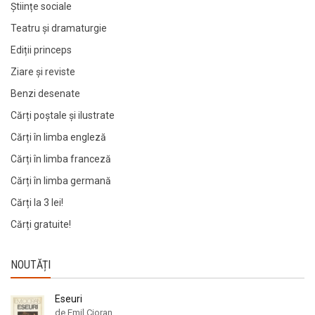
Științe sociale
Teatru și dramaturgie
Ediții princeps
Ziare şi reviste
Benzi desenate
Cărți poștale și ilustrate
Cărți în limba engleză
Cărți în limba franceză
Cărți în limba germană
Cărți la 3 lei!
Cărți gratuite!
NOUTĂȚI
Eseuri
de Emil Cioran