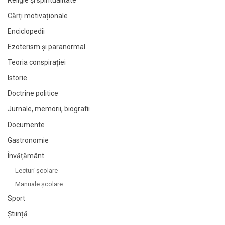
Religie și spiritualitate
Cărți motivaționale
Enciclopedii
Ezoterism și paranormal
Teoria conspirației
Istorie
Doctrine politice
Jurnale, memorii, biografii
Documente
Gastronomie
Învățământ
Lecturi şcolare
Manuale şcolare
Sport
Știință