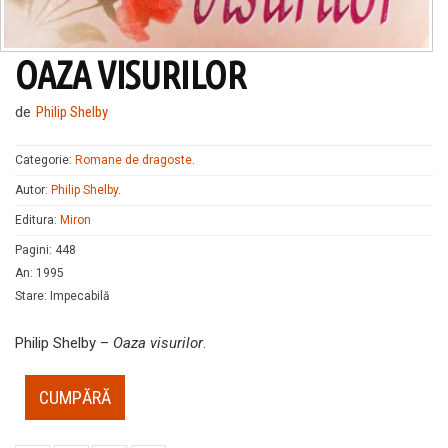
OAZA VISURILOR
de
Philip Shelby
Categorie:
Romane de dragoste
.
Autor:
Philip Shelby
.
Editura:
Miron
Pagini
:
448
An
:
1995
Stare
:
Impecabilă
Philip Shelby –
Oaza visurilor
.
CUMPĂRĂ