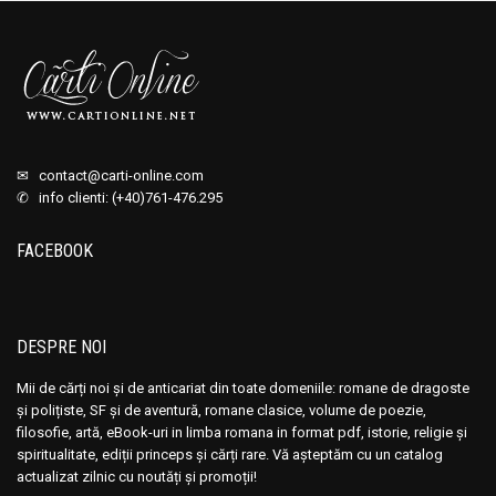
✉
contact@carti-online.com
✆ info clienti: (+40)761-476.295
FACEBOOK
DESPRE NOI
Mii de cărți noi și de anticariat din toate domeniile: romane de dragoste
și polițiste, SF și de aventură, romane clasice, volume de poezie,
filosofie, artă, eBook-uri in limba romana in format pdf, istorie, religie și
spiritualitate, ediții princeps și cărți rare. Vă așteptăm cu un catalog
actualizat zilnic cu noutăți și promoții!