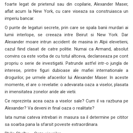
foarte legat de prietenul sau din copilarie, Alexander Maser,
aflat acum la New York, cu care viseaza sa construiasca un
imperiu bancar.
O punte de legaturi secrete, prin care se spala banii murdari ai
lumii interlope, se creeaza intre Beirut si New York. Dar
Alexander moare intrun accident de masina in Alpii elevetieni,
cazul fiind clasat de catre politie. Numai ca Armand, absolut
convins ca este vorba de cu totul altceva, declanseaza pe cont
propriu o serie de investigatii. Patrunde astfel intr-o jungla de
interese, printre figuri dubioase ale mafiei internationale a
drogurilor, pe urmele afacerilor lui Alexander Maser. In aceste
momente, el are o revelatie: o adevarata oaza a viselor, plasata
in imensitatea zonelor aride ale vietii.
Ce reprezinta acea oaza a viselor sale? Cum il va razbuna pe
Alexander? Va deveni in final oaza o realitate?
Iata numai cateva intrebari in masura sa il determine pe cititor
sa soarba pana la sfarsit poveste extraordinara.