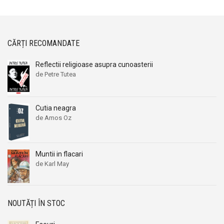
CĂRȚI RECOMANDATE
Reflectii religioase asupra cunoasterii
de Petre Tutea
Cutia neagra
de Amos Oz
Muntii in flacari
de Karl May
NOUTĂȚI ÎN STOC