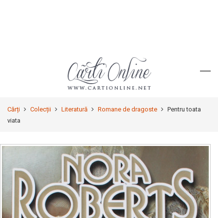
Cărți
Colecții
Literatură
Romane de dragoste
Pentru toata
viata