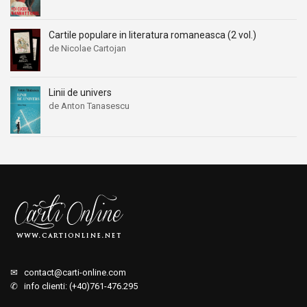
Cartile populare in literatura romaneasca (2 vol.)
de Nicolae Cartojan
Linii de univers
de Anton Tanasescu
✉
contact@carti-online.com
✆ info clienti: (+40)761-476.295