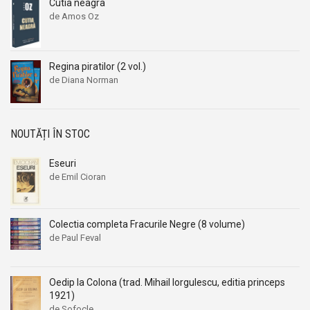
Cutia neagra
de Amos Oz
Regina piratilor (2 vol.)
de Diana Norman
NOUTĂȚI ÎN STOC
Eseuri
de Emil Cioran
Colectia completa Fracurile Negre (8 volume)
de Paul Feval
Oedip la Colona (trad. Mihail Iorgulescu, editia princeps
1921)
de Sofocle