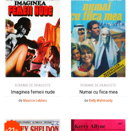
ROMANE DE DRAGOSTE
ROMANE DE DRAGOSTE
Imaginea femeii nude
Numai cu fiica mea
de
Maurice Leblanc
de
Betty Mahmoody
21
%