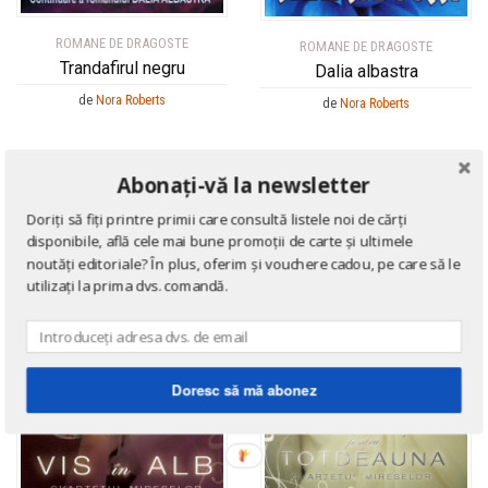
ROMANE DE DRAGOSTE
ROMANE DE DRAGOSTE
Trandafirul negru
Dalia albastra
de
Nora Roberts
de
Nora Roberts
Abonați-vă la newsletter
Doriți să fiți printre primii care consultă listele noi de cărți
disponibile, află cele mai bune promoții de carte și ultimele
noutăți editoriale? În plus, oferim și vouchere cadou, pe care să le
utilizați la prima dvs. comandă.
Doresc să mă abonez