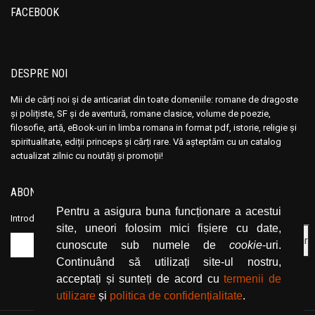
FACEBOOK
DESPRE NOI
Mii de cărți noi și de anticariat din toate domeniile: romane de dragoste
și polițiste, SF și de aventură, romane clasice, volume de poezie,
filosofie, artă, eBook-uri in limba romana in format pdf, istorie, religie și
spiritualitate, ediții princeps și cărți rare. Vă așteptăm cu un catalog
actualizat zilnic cu noutăți și promoții!
ABONEAZĂ-TE LA NEWSLETTER
Pentru a asigura buna funcționare a acestui
Introduceți adresa dvs. de email și dați click pe butonul de abonare.
site, uneori folosim mici fișiere cu date,
cunoscute sub numele de
cookie
-uri.
Continuând să utilizați site-ul nostru,
acceptați și sunteți de acord cu
termenii de
utilizare
și
politica de confidențialitate
.