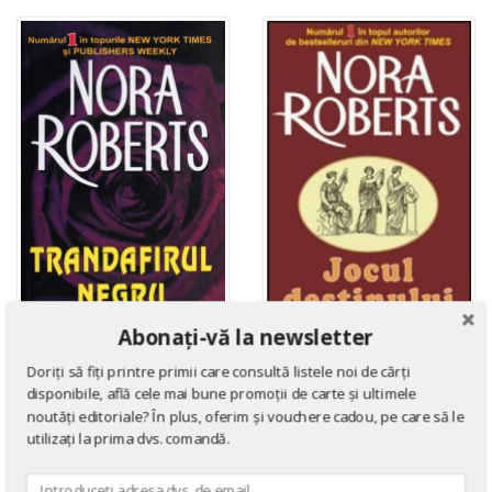
Abonați-vă la newsletter
ROMANE DE DRAGOSTE
ROMANE DE DRAGOSTE
Doriți să fiți printre primii care consultă listele noi de cărți
Jocul destinului
Trandafirul negru
disponibile, află cele mai bune promoții de carte și ultimele
de
Nora Roberts
noutăți editoriale? În plus, oferim și vouchere cadou, pe care să le
de
Nora Roberts
utilizați la prima dvs. comandă.