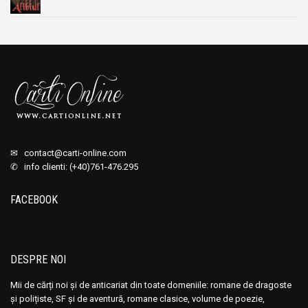
✉
contact@carti-online.com
✆ info clienti: (+40)761-476.295
FACEBOOK
DESPRE NOI
Mii de cărți noi și de anticariat din toate domeniile: romane de dragoste
și polițiste, SF și de aventură, romane clasice, volume de poezie,