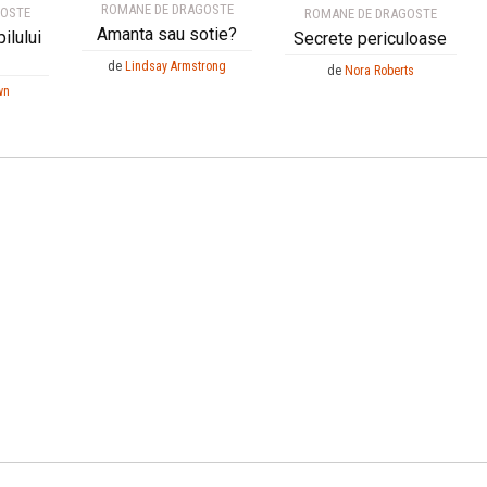
ROMANE DE DRAGOSTE
GOSTE
ROMANE DE DRAGOSTE
Amanta sau sotie?
pilului
Secrete periculoase
de
Lindsay Armstrong
de
Nora Roberts
wn