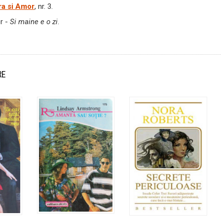
ra si Amor
, nr. 3.
r -
Si maine e o zi
.
RE