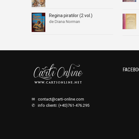
Regina piratilor (2 vol.)
de Diana Norman
FACEBO
✉
contact@carti-online.com
✆ info clienti: (+40)761-476.295