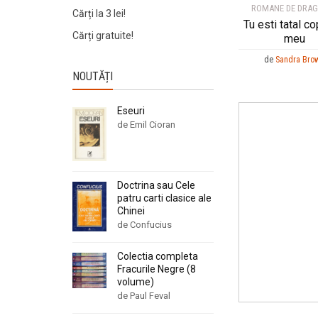
ROMANE DE DRA
Cărți la 3 lei!
Tu esti tatal co
Cărți gratuite!
meu
de
Sandra Bro
NOUTĂȚI
Eseuri
de Emil Cioran
Doctrina sau Cele
patru carti clasice ale
Chinei
de Confucius
Colectia completa
Fracurile Negre (8
volume)
de Paul Feval