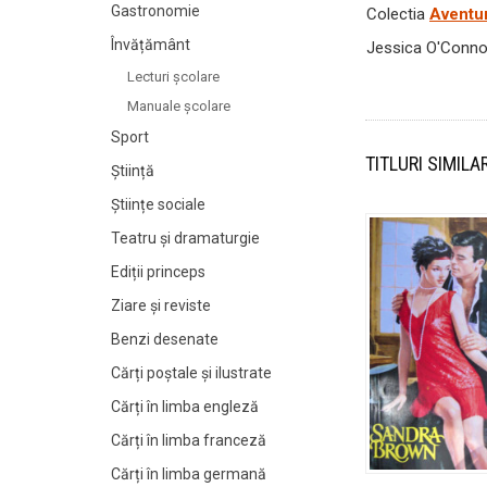
Gastronomie
Colectia
Aventu
Învățământ
Jessica O'Conno
Lecturi şcolare
Manuale şcolare
Sport
TITLURI SIMILA
Știință
Științe sociale
Teatru și dramaturgie
Ediții princeps
Ziare şi reviste
Benzi desenate
Cărți poștale și ilustrate
Cărți în limba engleză
Cărți în limba franceză
Cărți în limba germană