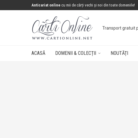
Anticariat online
cu mii de cărți vechi și noi din toate domeniile!
Transport gratuit 
ACASĂ
DOMENII & COLECȚII
NOUTĂȚI