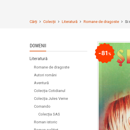
Cărți
Colecții
Literatură
Romane de dragoste
Si 
DOMENII
81
%
Literatură
Romane de dragoste
Autori români
Aventură
Colecția Cotidianul
Colecția Jules Verne
Comando
Colecția SAS
Roman istoric
Roman polițist