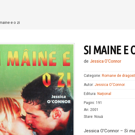
maine e o zi
SI MAINE E O
de
Jessica O'Connor
Categorie:
Romane de dragos
Autor:
Jessica O'Connor
.
Editura:
Naţional
Pagini
:
191
An
:
2001
Stare
:
Nouă
Jessica O’Connor –
Si ma