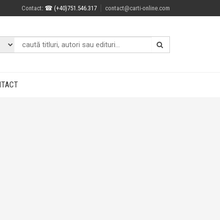
Contact
: ☎ (+40)751.546.317
contact@carti-online.com
NTACT