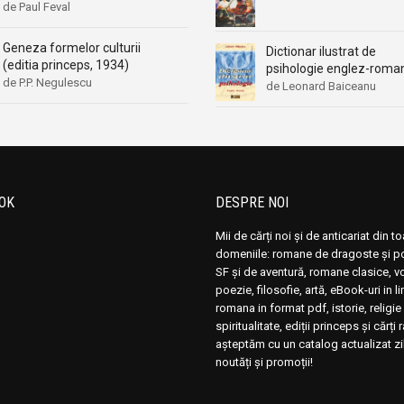
de Paul Feval
Geneza formelor culturii
Dictionar ilustrat de
(editia princeps, 1934)
psihologie englez-roma
de P.P. Negulescu
de Leonard Baiceanu
OK
DESPRE NOI
Mii de cărți noi și de anticariat din t
domeniile: romane de dragoste și pol
SF și de aventură, romane clasice, 
poezie, filosofie, artă, eBook-uri in 
romana in format pdf, istorie, religie 
spiritualitate, ediții princeps și cărți 
așteptăm cu un catalog actualizat zi
noutăți și promoții!