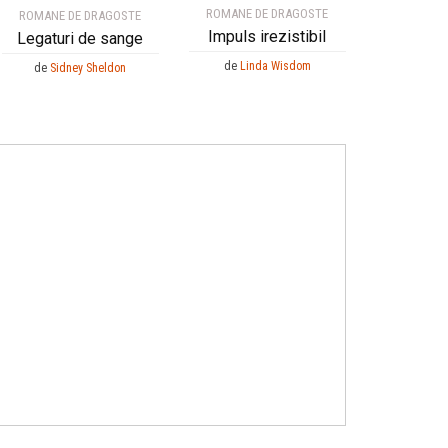
ROMANE DE DRAGOSTE
ROMANE DE DRAGOSTE
Impuls irezistibil
Legaturi de sange
de
Linda Wisdom
de
Sidney Sheldon