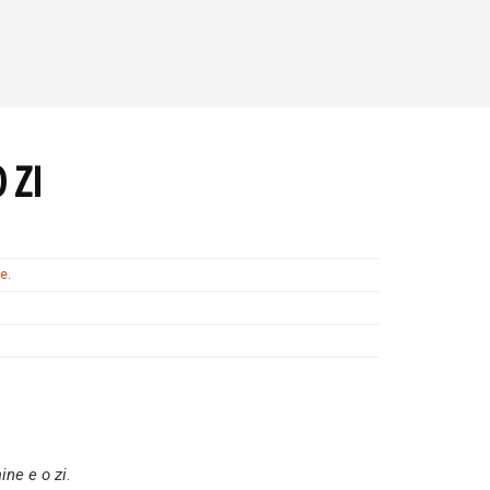
 ZI
te
.
ine e o zi
.