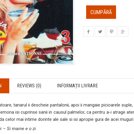
CUMPĂRĂ
N
REVIEWS (0)
INFORMAȚII LIVRARE
oare, tanarul ii descheie pantalonii, apoi ii mangaie picioarele suple,
emona isi cuprinse sanii in causul palmelor, ca pentru a-i atrage atenti
a celor mai intime dorinte ale sale si isi apropie gura de acei muguri
or –
Si maine e o zi
.