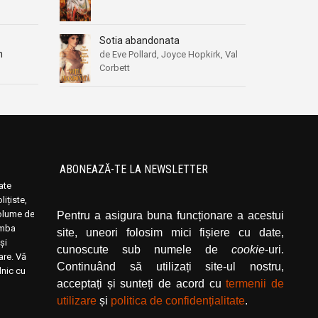
Sotia abandonata
n
de Eve Pollard, Joyce Hopkirk, Val
Corbett
ABONEAZĂ-TE LA NEWSLETTER
oate
Introduceți adresa dvs. de email și dați click
ițiste,
pe butonul de abonare.
volume de
Pentru a asigura buna funcționare a acestui
limba
site, uneori folosim mici fișiere cu date,
și
cunoscute sub numele de
cookie
-uri.
rare. Vă
Continuând să utilizați site-ul nostru,
lnic cu
acceptați și sunteți de acord cu
termenii de
utilizare
și
politica de confidențialitate
.