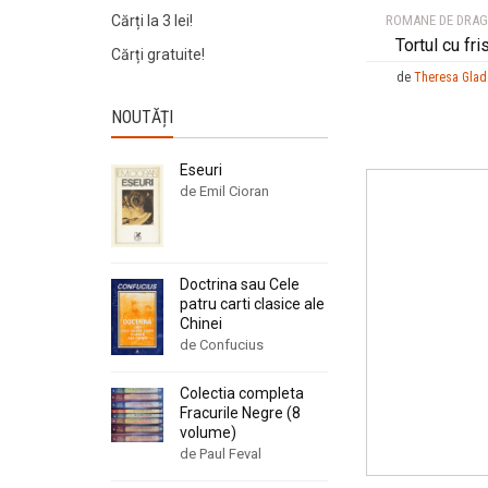
ROMANE DE DRA
Cărți la 3 lei!
Tortul cu fri
Cărți gratuite!
de
Theresa Gla
NOUTĂȚI
Eseuri
de Emil Cioran
Doctrina sau Cele
patru carti clasice ale
Chinei
de Confucius
Colectia completa
Fracurile Negre (8
volume)
de Paul Feval