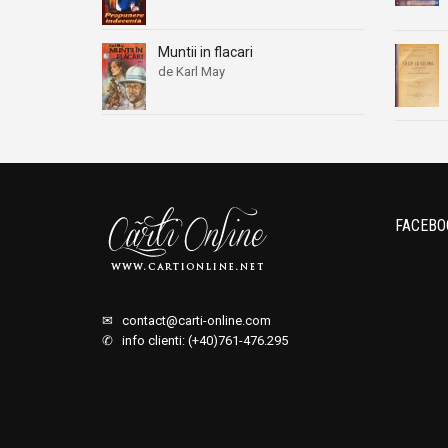
Muntii in flacari
de Karl May
FACEBO
✉
contact@carti-online.com
✆ info clienti: (+40)761-476.295