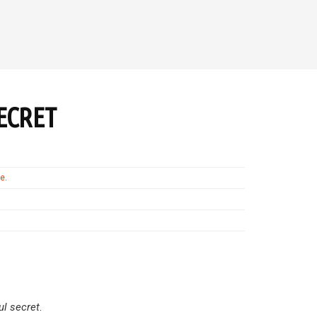
ECRET
te
.
ul secret
.