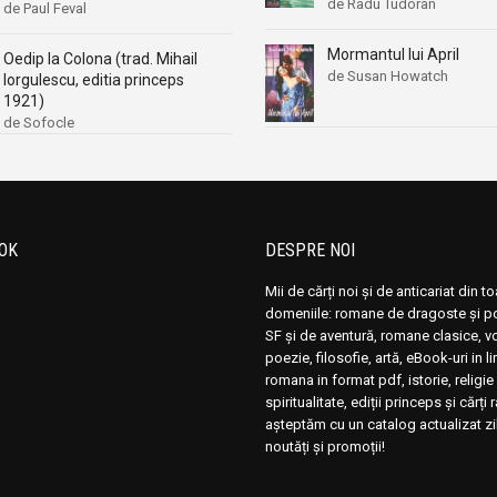
de Radu Tudoran
de Paul Feval
Mormantul lui April
Oedip la Colona (trad. Mihail
de Susan Howatch
Iorgulescu, editia princeps
1921)
de Sofocle
OK
DESPRE NOI
Mii de cărți noi și de anticariat din t
domeniile: romane de dragoste și pol
SF și de aventură, romane clasice, 
poezie, filosofie, artă, eBook-uri in 
romana in format pdf, istorie, religie 
spiritualitate, ediții princeps și cărți 
așteptăm cu un catalog actualizat zi
noutăți și promoții!