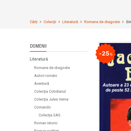
Cărți
Colecții
Literatură
Romane de dragoste
Si
DOMENII
25
%
Literatură
Romane de dragoste
Autori români
Aventură
Colecția Cotidianul
Colecția Jules Verne
Comando
Colecția SAS
Roman istoric
Roman polițist