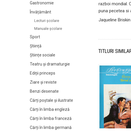
Gastronomie
razboi mondial. Co
puna pecetea si a
Învățământ
Jaqueline Briskin
Lecturi şcolare
Manuale şcolare
Sport
Știință
TITLURI SIMILA
Științe sociale
Teatru și dramaturgie
Ediții princeps
Ziare şi reviste
Benzi desenate
Cărți poștale și ilustrate
Cărți în limba engleză
Cărți în limba franceză
Cărți în limba germană