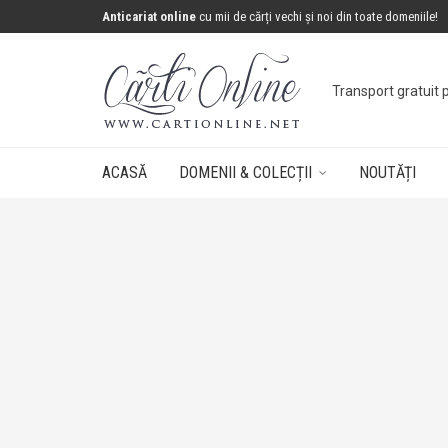
Anticariat online
cu mii de cărți vechi și noi din toate domeniile!
Transport gratuit 
ACASĂ
DOMENII & COLECȚII
NOUTĂȚI