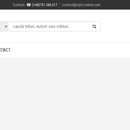
Contact
: ☎ (+40)751.546.317
contact@carti-online.com
NTACT