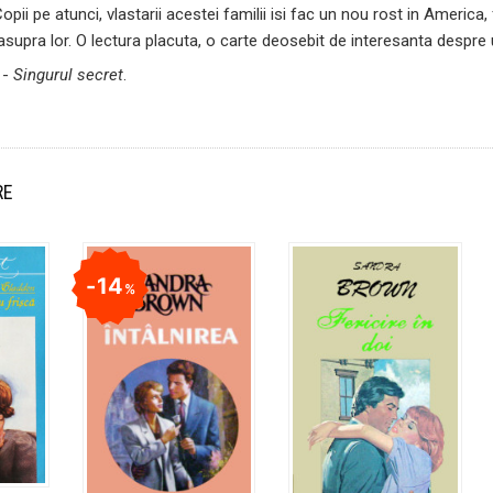
pii pe atunci, vlastarii acestei familii isi fac un nou rost in America,
supra lor. O lectura placuta, o carte deosebit de interesanta despre 
 -
Singurul secret
.
RE
14
%