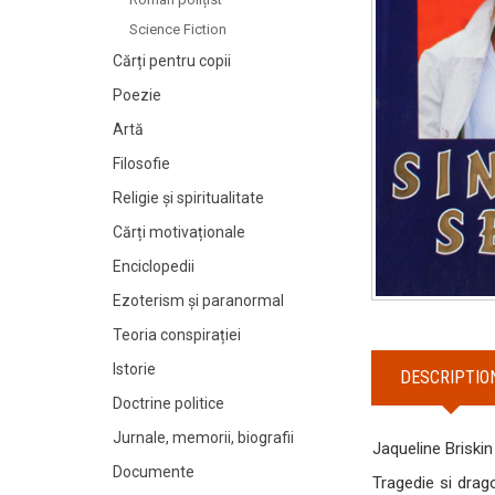
Science Fiction
Cărți pentru copii
Poezie
Artă
Filosofie
Religie și spiritualitate
Cărți motivaționale
Enciclopedii
Ezoterism și paranormal
Teoria conspirației
Istorie
DESCRIPTIO
Doctrine politice
Jurnale, memorii, biografii
Jaqueline Briski
Documente
Tragedie si drago