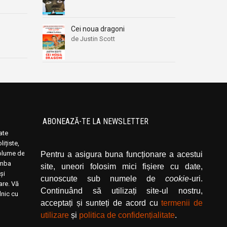
Cei noua dragoni
de Justin Scott
ABONEAZĂ-TE LA NEWSLETTER
oate
Introduceți adresa dvs. de email și dați click
ițiste,
pe butonul de abonare.
volume de
Pentru a asigura buna funcționare a acestui
limba
site, uneori folosim mici fișiere cu date,
și
cunoscute sub numele de
cookie
-uri.
rare. Vă
Continuând să utilizați site-ul nostru,
lnic cu
acceptați și sunteți de acord cu
termenii de
utilizare
și
politica de confidențialitate
.