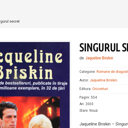
ngurul secret
SINGURUL S
de
Jaqueline Briskin
Categorie:
Romane de dragos
Autor:
Jaqueline Briskin
.
Editura:
Orizonturi
Pagini
:
554
An
:
2003
Stare
:
Nouă
Jaqueline Briskin –
Singur