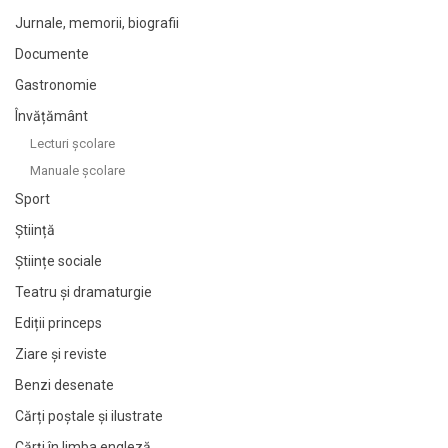
Jurnale, memorii, biografii
Documente
Gastronomie
Învățământ
Lecturi şcolare
Manuale şcolare
Sport
Știință
Științe sociale
Teatru și dramaturgie
Ediții princeps
Ziare şi reviste
Benzi desenate
Cărți poștale și ilustrate
Cărți în limba engleză