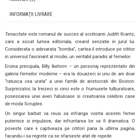
INFORMAȚII LIVRARE
Tenacitate
este romanul de succes al scriitoarei Judith Krantz,
care a socat lumea editoriala, creand senzatie in jurul lui.
Considerata o adevarata “bomba”, cartea il introduce pe cititor
in universul fascinant al modei, un veritabil paradis al femeilor.
Eroina principala, Billy Ikehorn – un personaj reprezentativ din
galeria femeilor moderne – era la douazeci si unu de ani doar
“ratusca cea urata” a unei familii de aristocrati din Boston.
Surprinzator, la treizeci si cinci este o frumusete tulburatoare,
posesoarea unei averi fabuloase si creatoarea celebrei case
de moda
Scruples
.
Un singur barbat va reusi sa infranga vointa acestei femei
puternice si impulsive, dar infruntarea lor va fi dramatica. O
poveste care ii captiveaza pe cititori pana la ultima pagina,
facandu-i sa regrete ca se sfarseste atat de repede.