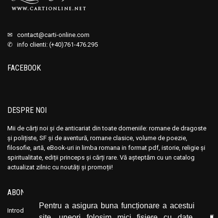
✉
contact@carti-online.com
✆ info clienti: (+40)761-476.295
FACEBOOK
DESPRE NOI
Mii de cărți noi și de anticariat din toate domeniile: romane de dragoste
și polițiste, SF și de aventură, romane clasice, volume de poezie,
filosofie, artă, eBook-uri in limba romana in format pdf, istorie, religie și
spiritualitate, ediții princeps și cărți rare. Vă așteptăm cu un catalog
actualizat zilnic cu noutăți și promoții!
ABONEAZĂ-TE LA NEWSLETTER
Pentru a asigura buna funcționare a acestui
Introduceți adresa dvs. de email și dați click pe butonul de abonare.
site, uneori folosim mici fișiere cu date,