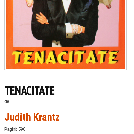
TENACITATE
de
Judith Krantz
Pagini
:
590