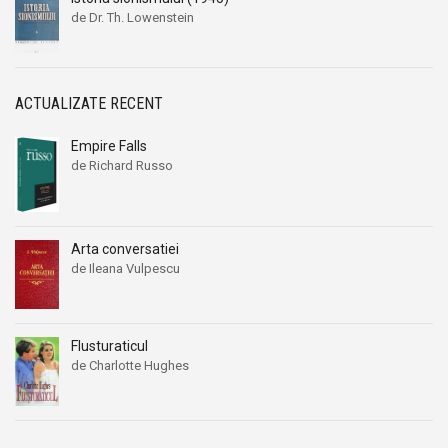
de Dr. Th. Lowenstein
ACTUALIZATE RECENT
Empire Falls
de Richard Russo
Arta conversatiei
de Ileana Vulpescu
Prețul
Prețul
inițial
curent
a
este:
fost:
27,00 lei.
Flusturaticul
32,00 lei.
de Charlotte Hughes