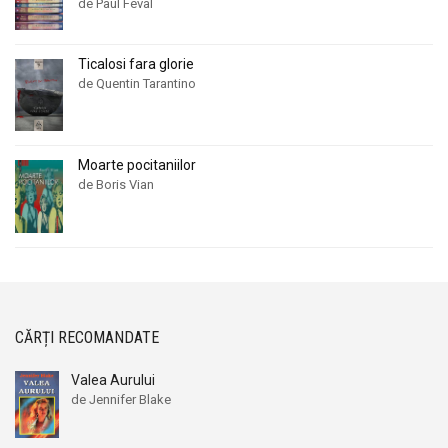
de Paul Feval
Ticalosi fara glorie
de Quentin Tarantino
Moarte pocitaniilor
de Boris Vian
CĂRȚI RECOMANDATE
Valea Aurului
de Jennifer Blake
Prețul
Prețul
inițial
curent