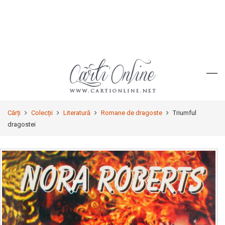
Cărți
Colecții
Literatură
Romane de dragoste
Triumful
dragostei