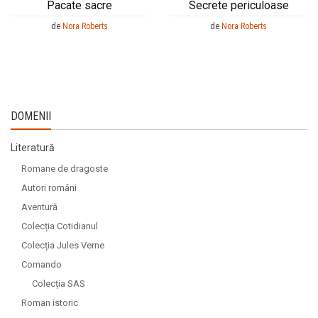
Pacate sacre
Secrete periculoase
de
Nora Roberts
de
Nora Roberts
DOMENII
Literatură
Romane de dragoste
Autori români
Aventură
Colecția Cotidianul
Colecția Jules Verne
Comando
Colecția SAS
Roman istoric