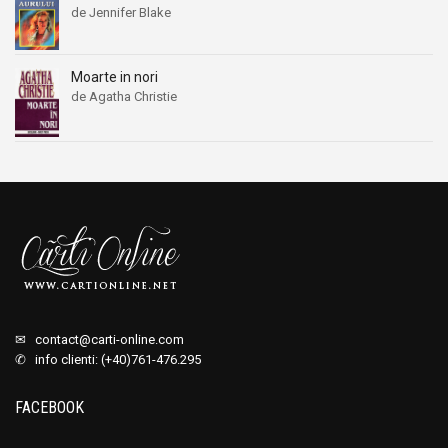
de Jennifer Blake
Moarte in nori
de Agatha Christie
✉
contact@carti-online.com
✆ info clienti: (+40)761-476.295
FACEBOOK