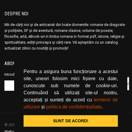
DESPRE NOI
Mii de cărți noi și de anticariat din toate domeniile: romane de dragoste
și polițiste, SF și de aventură, romane clasice, volume de poezie,
filosofie, artă, eBook-uri in limba romana in format pdf, istorie, religie și
spiritualitate, ediții princeps și cărți rare. Vă așteptăm cu un catalog
actualizat zilnic cu noutăți și promoții!
ABONEAZĂ-TE LA NEWSLETTER
Pentru a asigura buna funcționare a acestui
Introduceți adresa dvs. de email și dați click pe butonul de abonare.
site, uneori folosim mici fișiere cu date,
cunoscute sub numele de
cookie
-uri.
Continuând să utilizați site-ul nostru,
acceptați și sunteți de acord cu
termenii de
utilizare
și
politica de confidențialitate
.
SUNT DE ACORD!
© 2019
CartiOnline.net
/ powered by espresso / designed by
Webgraphic