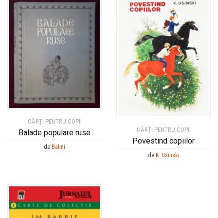
CĂRȚI PENTRU COPII
CĂRȚI PENTRU COPII
Balade populare ruse
Povestind copiilor
de
Balini
de
K. Usinski