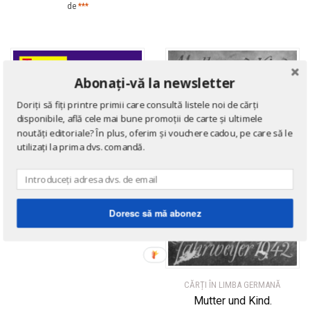
de
***
Abonați-vă la newsletter
Doriți să fiți printre primii care consultă listele noi de cărți
disponibile, află cele mai bune promoții de carte și ultimele
noutăți editoriale? În plus, oferim și vouchere cadou, pe care să le
utilizați la prima dvs. comandă.
ÎNVĂȚĂMÂNT
Ghid de conversatie
poliglot roman – englez –
german – francez – italian
Doresc să mă abonez
– spaniol
de
***
CĂRȚI ÎN LIMBA GERMANĂ
Mutter und Kind.