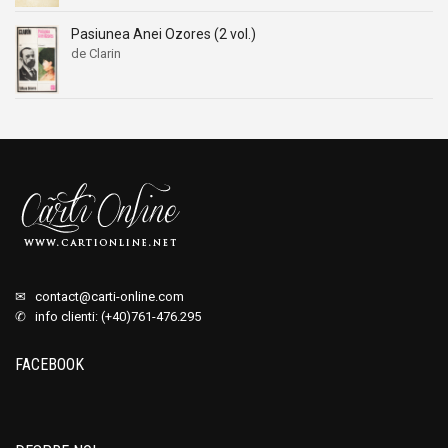
Pasiunea Anei Ozores (2 vol.)
de Clarin
✉
contact@carti-online.com
✆ info clienti: (+40)761-476.295
FACEBOOK