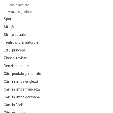
Lecturi şcolare
Manuale şcolare
Sport
Știință
Științe sociale
Teatru și dramaturgie
Ediții princeps
Ziare şi reviste
Benzi desenate
Cărți poștale și ilustrate
Cărți în limba engleză
Cărți în limba franceză
Cărți în limba germană
Cărți la 3 lei!
Cărți gratuite!