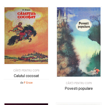
CĂRȚI PENTRU COPII
Calutul cocosat
de
P. Ersov
CĂRȚI PENTRU COPII
Povesti populare