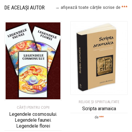
DE ACELAȘI AUTOR
→ afișează toate cărțile scrise
de
***
RELIGIE ȘI SPIRITUALITATE
CĂRȚI PENTRU COPII
Scripta aramaica
Legendele cosmosului.
de
***
Legendele faunei.
Legendele florei