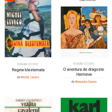
ROMAN ISTORIC
ROMAN ISTORIC
O aventura de dragoste.
Regina blestemata
Herminie
de
Michel Zevaco
de
Alexandre Dumas