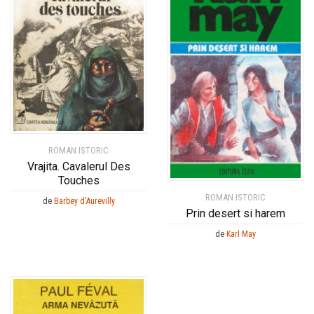
ROMAN ISTORIC
Vrajita. Cavalerul Des
Touches
ROMAN ISTORIC
de
Barbey d'Aurevilly
Prin desert si harem
de
Karl May