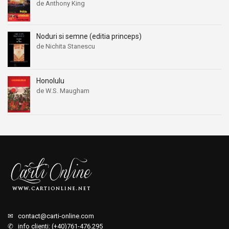
de Anthony King
Noduri si semne (editia princeps)
de Nichita Stanescu
Honolulu
de W.S. Maugham
✉
contact@carti-online.com
✆ info clienti: (+40)761-476.295