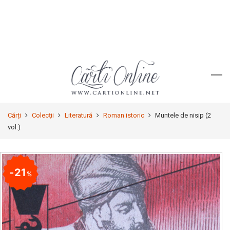
Cărți
Colecții
Literatură
Roman istoric
Muntele de nisip (2
vol.)
21
%