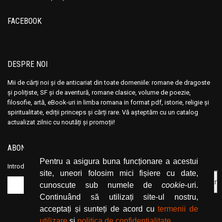
FACEBOOK
DESPRE NOI
Mii de cărți noi și de anticariat din toate domeniile: romane de dragoste
și polițiste, SF și de aventură, romane clasice, volume de poezie,
filosofie, artă, eBook-uri in limba romana in format pdf, istorie, religie și
spiritualitate, ediții princeps și cărți rare. Vă așteptăm cu un catalog
actualizat zilnic cu noutăți și promoții!
ABONEAZĂ-TE LA NEWSLETTER
Pentru a asigura buna funcționare a acestui
Introduceți adresa dvs. de email și dați click pe butonul de abonare.
site, uneori folosim mici fișiere cu date,
cunoscute sub numele de
cookie
-uri.
Continuând să utilizați site-ul nostru,
acceptați și sunteți de acord cu
termenii de
utilizare
și
politica de confidențialitate
.