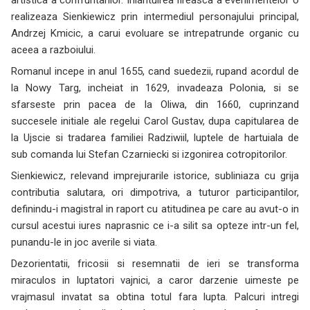
artistica a confruntarilor. Inlantuirea fireasca a evenimentelor o
realizeaza Sienkiewicz prin intermediul personajului principal,
Andrzej Kmicic, a carui evoluare se intrepatrunde organic cu
aceea a razboiului.
Romanul incepe in anul 1655, cand suedezii, rupand acordul de
la Nowy Targ, incheiat in 1629, invadeaza Polonia, si se
sfarseste prin pacea de la Oliwa, din 1660, cuprinzand
succesele initiale ale regelui Carol Gustav, dupa capitularea de
la Ujscie si tradarea familiei Radziwiil, luptele de hartuiala de
sub comanda lui Stefan Czarniecki si izgonirea cotropitorilor.
Sienkiewicz, relevand imprejurarile istorice, subliniaza cu grija
contributia salutara, ori dimpotriva, a tuturor participantilor,
definindu-i magistral in raport cu atitudinea pe care au avut-o in
cursul acestui iures naprasnic ce i-a silit sa opteze intr-un fel,
punandu-le in joc averile si viata.
Dezorientatii, fricosii si resemnatii de ieri se transforma
miraculos in luptatori vajnici, a caror darzenie uimeste pe
vrajmasul invatat sa obtina totul fara lupta. Palcuri intregi