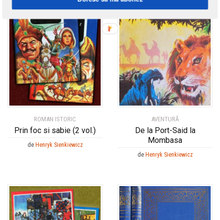
ROMAN ISTORIC
AVENTURĂ
Prin foc si sabie (2 vol.)
De la Port-Said la
Mombasa
de
Henryk Sienkiewicz
de
Henryk Sienkiewicz