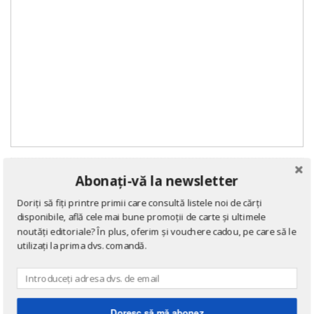
Abonați-vă la newsletter
DE ACELAȘI AUTOR
Doriți să fiți printre primii care consultă listele noi de cărți
disponibile, află cele mai bune promoții de carte și ultimele
noutăți editoriale? În plus, oferim și vouchere cadou, pe care să le
utilizați la prima dvs. comandă.
→ afișează toate cărțile scrise
de
Henryk Sienkiewicz
41
%
Doresc să mă abonez