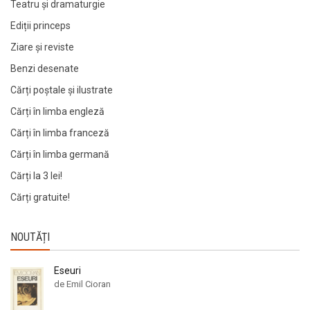
Teatru și dramaturgie
Ediții princeps
Ziare şi reviste
Benzi desenate
Cărți poștale și ilustrate
Cărți în limba engleză
Cărți în limba franceză
Cărți în limba germană
Cărți la 3 lei!
Cărți gratuite!
NOUTĂȚI
Eseuri
de Emil Cioran