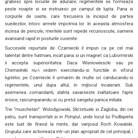
grabesc spre locurile de adunare, regimentele se formeaza
peste noapte si se instruiesc pe campul de lupta. Pana si
corpurile de oaste, care trecusera la inceput de partea
suedezilor, intorc armele impotriva lor. In aceasta atmosfera
incinsa de pericole, meritele sunt repede recunoscute, oamenii
avansand rapid in posturile cuvenite.
Succesele repurtate de Czarniecki il impun ca pe cel mai
talentat dintre hatmani, incat pana si un magnet ca Lubormirski
ii accepta superioritatea. Daca Wisniowiescki sau pe
Chemielniki nu-i vedem exercitandu-si functiile in viforul
luptelor, pe Czarniecki il urmarim de multe ori canducandu-si
regimentele, unul dupa altul, in mijlocul incaierarii. Sub
asemenea comandanti, slahta savarseste inaltatoare fapte
eroice, rascumparandu-si cu pretul sangelui panica initiala.
Trei “muschetari”: Wolodyjowski, Skrzetuski si Zagloba, din cei
patru, sunt transportati si in
Potopul
, unde locul lui Podbipieta
este luat de firavul la minte, dar vanjosul Roch Kowalski.
Grupului care actioneaza intr-un plan apropriat de cel principal, i