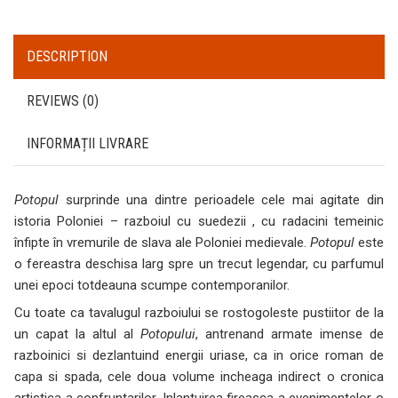
DESCRIPTION
REVIEWS (0)
INFORMAȚII LIVRARE
Potopul
surprinde una dintre perioadele cele mai agitate din
istoria Poloniei – razboiul cu suedezii , cu radacini temeinic
înfipte în vremurile de slava ale Poloniei medievale.
Potopul
este
o fereastra deschisa larg spre un trecut legendar, cu parfumul
unei epoci totdeauna scumpe contemporanilor.
Cu toate ca tavalugul razboiului se rostogoleste pustiitor de la
un capat la altul al
Potopului
, antrenand armate imense de
razboinici si dezlantuind energii uriase, ca in orice roman de
capa si spada, cele doua volume incheaga indirect o cronica