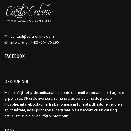
✉
contact@carti-online.com
✆ info clienti: (+40)761-476.295
FACEBOOK
DESPRE NOI
Mii de cărți noi și de anticariat din toate domeniile: romane de dragoste
și polițiste, SF și de aventură, romane clasice, volume de poezie,
filosofie, artă, eBook-uri in limba romana in format pdf, istorie, religie și
spiritualitate, ediții princeps și cărți rare. Vă așteptăm cu un catalog
actualizat zilnic cu noutăți și promoții!