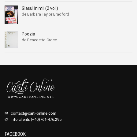
Glasul inimii (2 vol.)
de Barbara Taylor Bradford
Poezia
de Benedetto Croce
✉
contact@carti-online.com
✆ info clienti: (+40)761-476.295
FACEBOOK