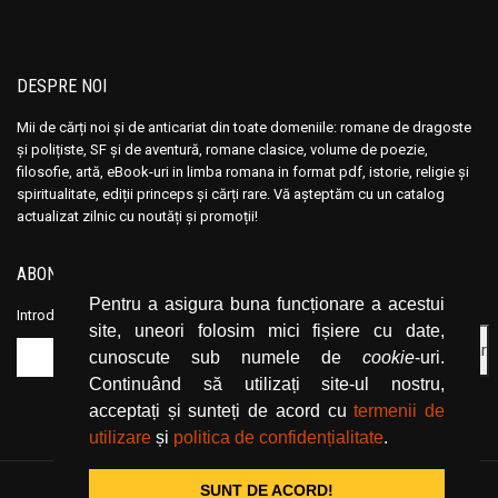
DESPRE NOI
Mii de cărți noi și de anticariat din toate domeniile: romane de dragoste
și polițiste, SF și de aventură, romane clasice, volume de poezie,
filosofie, artă, eBook-uri in limba romana in format pdf, istorie, religie și
spiritualitate, ediții princeps și cărți rare. Vă așteptăm cu un catalog
actualizat zilnic cu noutăți și promoții!
ABONEAZĂ-TE LA NEWSLETTER
Pentru a asigura buna funcționare a acestui
Introduceți adresa dvs. de email și dați click pe butonul de abonare.
site, uneori folosim mici fișiere cu date,
cunoscute sub numele de
cookie
-uri.
Continuând să utilizați site-ul nostru,
acceptați și sunteți de acord cu
termenii de
utilizare
și
politica de confidențialitate
.
SUNT DE ACORD!