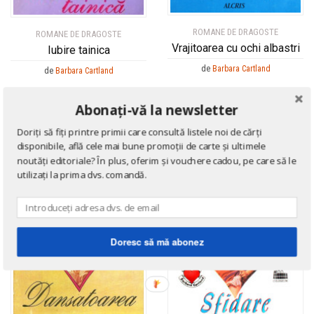
ROMANE DE DRAGOSTE
ROMANE DE DRAGOSTE
Vrajitoarea cu ochi albastri
Iubire tainica
de
Barbara Cartland
de
Barbara Cartland
Abonați-vă la newsletter
Doriți să fiți printre primii care consultă listele noi de cărți
65
50
%
%
disponibile, află cele mai bune promoții de carte și ultimele
noutăți editoriale? În plus, oferim și vouchere cadou, pe care să le
utilizați la prima dvs. comandă.
Doresc să mă abonez