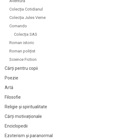
Aventură
Colecția Cotidianul
Colecția Jules Verne
Comando
Colecția SAS
Roman istoric
Roman polițist
Science Fiction
Cărți pentru copii
Poezie
Artă
Filosofie
Religie și spiritualitate
Cărți motivaționale
Enciclopedii
Ezoterism și paranormal