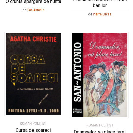
O crunta spargere de nunta
banilor
de
San-Antonio
de
Pierre Lucas
ROMAN POLIȚIST
ROMAN POLIȚIST
Cursa de soareci
Doamnelor, va place tare!