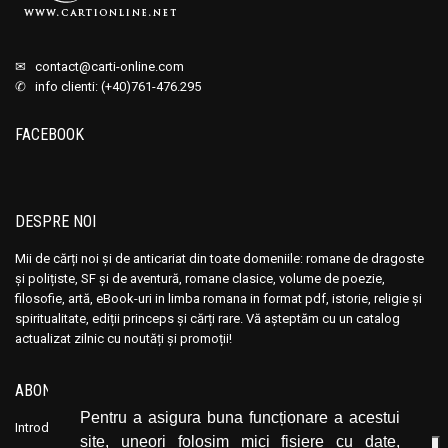
✉
contact@carti-online.com
✆ info clienti: (+40)761-476.295
FACEBOOK
DESPRE NOI
Mii de cărți noi și de anticariat din toate domeniile: romane de dragoste
și polițiste, SF și de aventură, romane clasice, volume de poezie,
filosofie, artă, eBook-uri in limba romana in format pdf, istorie, religie și
spiritualitate, ediții princeps și cărți rare. Vă așteptăm cu un catalog
actualizat zilnic cu noutăți și promoții!
ABONEAZĂ-TE LA NEWSLETTER
Pentru a asigura buna funcționare a acestui
Introduceți adresa dvs. de email și dați click pe butonul de abonare.
site, uneori folosim mici fișiere cu date,