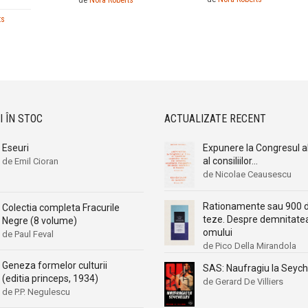
de
Nora Roberts
ts
I ÎN STOC
ACTUALIZATE RECENT
Eseuri
Expunere la Congresul al 
al consiliilor...
de Emil Cioran
de Nicolae Ceausescu
Rationamente sau 900 
Colectia completa Fracurile
teze. Despre demnitate
Negre (8 volume)
omului
de Paul Feval
de Pico Della Mirandola
Geneza formelor culturii
SAS: Naufragiu la Seych
(editia princeps, 1934)
de Gerard De Villiers
de P.P. Negulescu