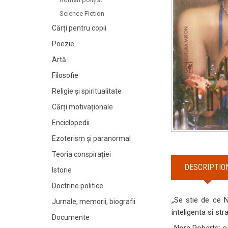
Science Fiction
Cărți pentru copii
Poezie
Artă
Filosofie
Religie și spiritualitate
Cărți motivaționale
Enciclopedii
Ezoterism și paranormal
Teoria conspirației
DESCRIPTIO
Istorie
Doctrine politice
„Se stie de ce N
Jurnale, memorii, biografii
inteligenta si str
Documente
„Nora Roberts: o 