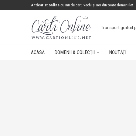
Anticariat online
cu mii de cărți vechi și noi din toate domeniile!
Concurs: câștigă 
ACASĂ
DOMENII & COLECȚII
NOUTĂȚI