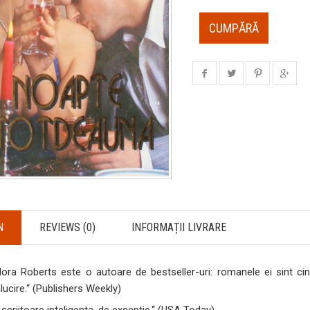
CUMPĂRĂ
N
REVIEWS (0)
INFORMAȚII LIVRARE
ora Roberts este o autoare de bestseller-uri: romanele ei sint ci
alucire.“ (Publishers Weekly)
scriitoare inteligenta, de exceptie.“ (USA Today)