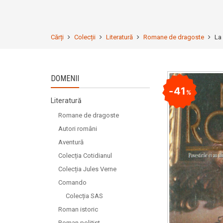
Cărți
Colecții
Literatură
Romane de dragoste
La
DOMENII
41
%
Literatură
Romane de dragoste
Autori români
Aventură
Colecția Cotidianul
Colecția Jules Verne
Comando
Colecția SAS
Roman istoric
Roman polițist