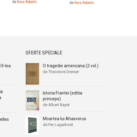
de
Nora Roberts
de
Nora Roberts
OFERTE SPECIALE
II-lea
O tragedie americana (2 vol.)
de Theodore Dreiser
de
Istoria Frantei (editia
a
princeps)
de Albert Bayet
Moartea lui Ahasverus
elles
de Par Lagerkvist