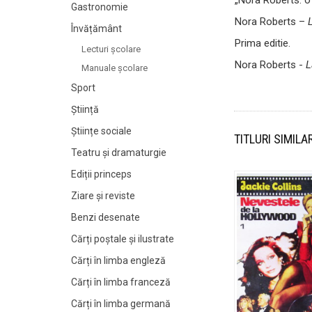
Gastronomie
Nora Roberts –
Învățământ
Prima editie.
Lecturi şcolare
Nora Roberts -
L
Manuale şcolare
Sport
Știință
Științe sociale
TITLURI SIMILA
Teatru și dramaturgie
Ediții princeps
Ziare şi reviste
Benzi desenate
Cărți poștale și ilustrate
Cărți în limba engleză
Cărți în limba franceză
Cărți în limba germană