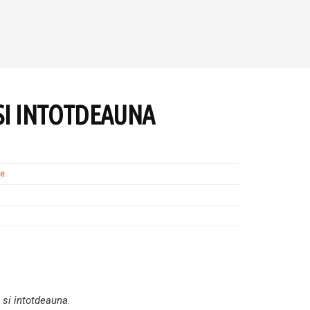
SI INTOTDEAUNA
te
.
 si intotdeauna
.