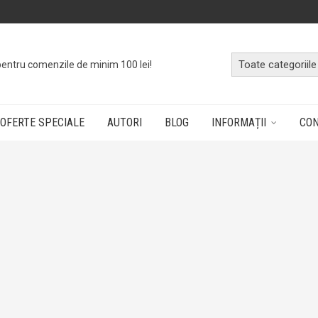
o
cutie cu cărți
dând doar un click!
OFERTE SPECIALE
AUTORI
BLOG
INFORMAȚII
CO