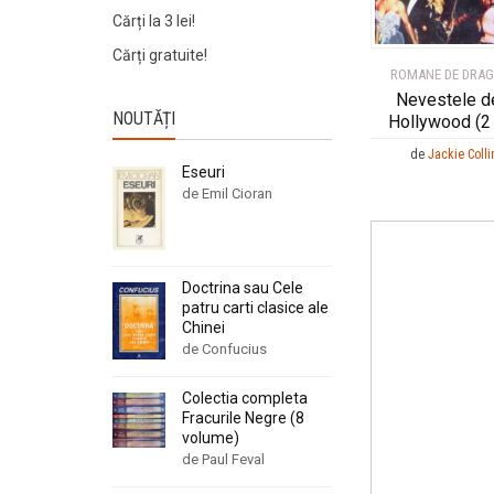
Cărți la 3 lei!
Cărți gratuite!
ROMANE DE DRA
Nevestele de
NOUTĂȚI
Hollywood (2 
de
Jackie Colli
Eseuri
de Emil Cioran
Doctrina sau Cele
patru carti clasice ale
Chinei
de Confucius
Colectia completa
Fracurile Negre (8
volume)
de Paul Feval