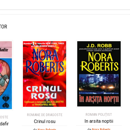
TOR
ROMAN POLIȚIST
ROMANE DE DRAGOSTE
GOSTE
In arsita noptii
Crinul rosu
dafir
de
Nora Roberts