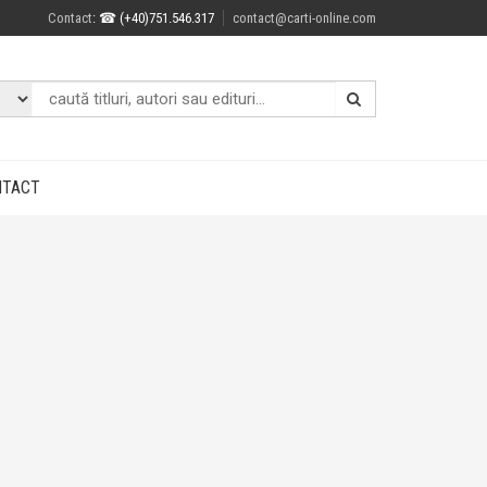
Contact
: ☎ (+40)751.546.317
contact@carti-online.com
NTACT