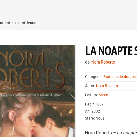
 noapte si intotdeauna
LA NOAPTE 
de
Nora Roberts
Categorie:
Romane de dragos
Autor:
Nora Roberts
.
Editura:
Miron
Pagini
:
607
An
:
2002
Stare
:
Nouă
Nora Roberts –
La noapte