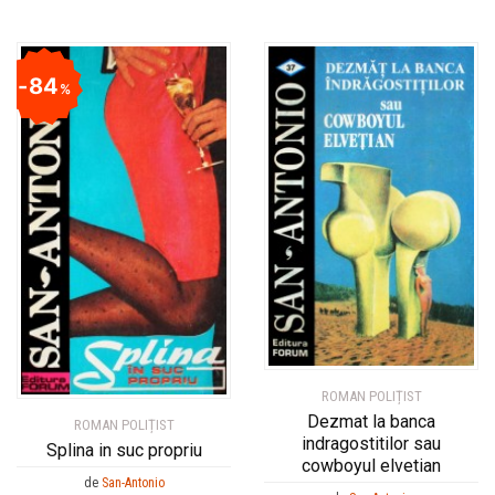
84
%
ROMAN POLIȚIST
Dezmat la banca
ROMAN POLIȚIST
indragostitilor sau
Splina in suc propriu
cowboyul elvetian
de
San-Antonio