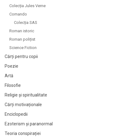
Colecția Jules Verne
Comando
Colecția SAS
Roman istoric
Roman polițist
Science Fiction
Cărți pentru copii
Poezie
Artă
Filosofie
Religie și spiritualitate
Cărți motivaționale
Enciclopedii
Ezoterism și paranormal
Teoria conspirației