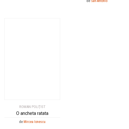
de
San-Antonio
ROMAN POLIȚIST
O ancheta ratata
de
Mircea Ionescu