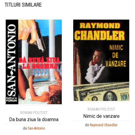
TITLURI SIMILARE
ROMAN POLIȚIST
ROMAN POLIȚIST
Nimic de vanzare
Da buna ziua la doamna
de
Raymond Chandler
de
San-Antonio