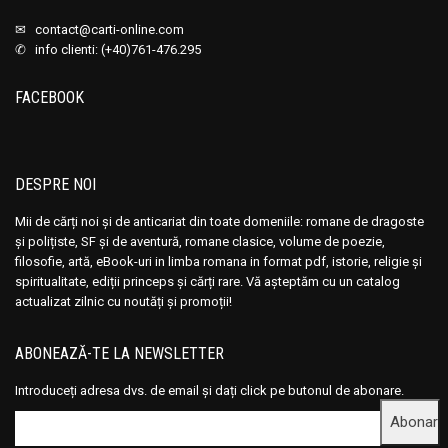
✉
contact@carti-online.com
✆ info clienti: (+40)761-476.295
FACEBOOK
DESPRE NOI
Mii de cărți noi și de anticariat din toate domeniile: romane de dragoste
și polițiste, SF și de aventură, romane clasice, volume de poezie,
filosofie, artă, eBook-uri in limba romana in format pdf, istorie, religie și
spiritualitate, ediții princeps și cărți rare. Vă așteptăm cu un catalog
actualizat zilnic cu noutăți și promoții!
ABONEAZĂ-TE LA NEWSLETTER
Introduceți adresa dvs. de email și dați click pe butonul de abonare.