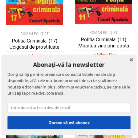
ROMAN POLIȚIST
ROMAN POLIȚIST
Politia Criminala: (11)
Politia Criminala: (17)
Moartea vine prin posta
Ucigasul de prostituate
de
Anthony King
de
Anthony King
Abonați-vă la newsletter
Doriți să fiți printre primii care consultă listele noi de cărți
disponibile, află cele mai bune promoții de carte și ultimele
16
16
noutăți editoriale? În plus, oferim și vouchere cadou, pe care să le
%
%
utilizați la prima dvs. comandă.
Doresc să mă abonez