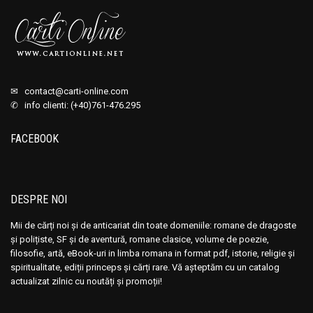
✉
contact@carti-online.com
✆ info clienti: (+40)761-476.295
FACEBOOK
DESPRE NOI
Mii de cărți noi și de anticariat din toate domeniile: romane de dragoste
și polițiste, SF și de aventură, romane clasice, volume de poezie,
filosofie, artă, eBook-uri in limba romana in format pdf, istorie, religie și
spiritualitate, ediții princeps și cărți rare. Vă așteptăm cu un catalog
actualizat zilnic cu noutăți și promoții!