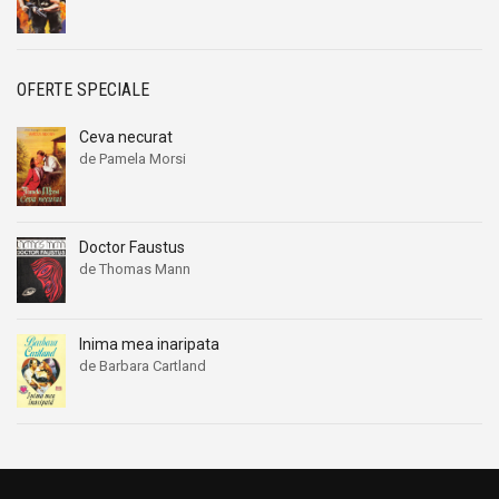
OFERTE SPECIALE
Ceva necurat
de Pamela Morsi
Prețul
Prețul
inițial
curent
a
este:
fost:
32,00 lei.
Doctor Faustus
39,00 lei.
de Thomas Mann
Prețul
Prețul
inițial
curent
a
este:
Inima mea inaripata
fost:
26,00 lei.
de Barbara Cartland
32,00 lei.
Prețul
Prețul
inițial
curent
a
este:
fost:
9,00 lei.
26,00 lei.