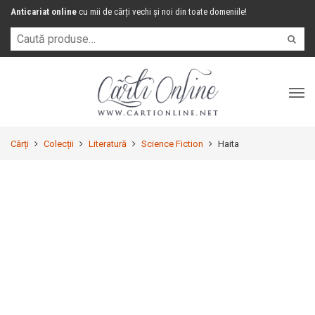
Anticariat online
cu mii de cărți vechi și noi din toate domeniile!
Cărți
Colecții
Literatură
Science Fiction
Haita