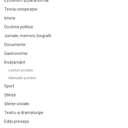
Ezoterism și paranormal
Teoria conspirației
Istorie
Doctrine politice
Jurnale, memorii, biografii
Documente
Gastronomie
Învățământ
Lecturi şcolare
Manuale şcolare
Sport
Știință
Științe sociale
Teatru și dramaturgie
Ediții princeps