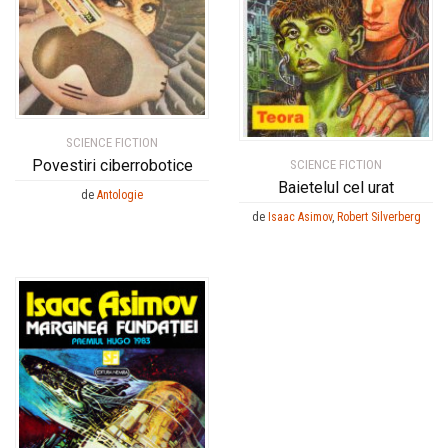
SCIENCE FICTION
Povestiri ciberrobotice
SCIENCE FICTION
Baietelul cel urat
de
Antologie
de
Isaac Asimov
,
Robert Silverberg