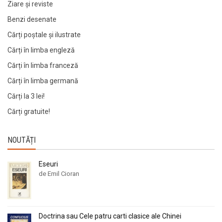
Ziare şi reviste
Benzi desenate
Cărți poștale și ilustrate
Cărți în limba engleză
Cărți în limba franceză
Cărți în limba germană
Cărți la 3 lei!
Cărți gratuite!
NOUTĂȚI
Eseuri
de Emil Cioran
Doctrina sau Cele patru carti clasice ale Chinei