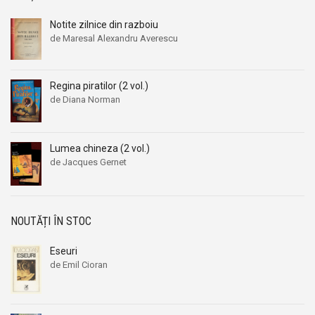
Notite zilnice din razboiu
de Maresal Alexandru Averescu
Prețul
Prețul
inițial
curent
a
este:
Regina piratilor (2 vol.)
fost:
239,00 lei.
de Diana Norman
260,00 lei.
Prețul
Prețul
inițial
curent
a
este:
Lumea chineza (2 vol.)
fost:
39,00 lei.
de Jacques Gernet
64,00 lei.
NOUTĂȚI ÎN STOC
Eseuri
de Emil Cioran