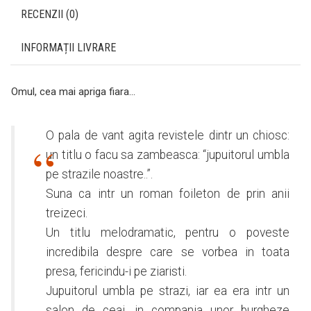
RECENZII (0)
INFORMAȚII LIVRARE
Omul, cea mai apriga fiara…
O pala de vant agita revistele dintr un chiosc:
un titlu o facu sa zambeasca: “jupuitorul umbla
pe strazile noastre..”.
Suna ca intr un roman foileton de prin anii
treizeci.
Un titlu melodramatic, pentru o poveste
incredibila despre care se vorbea in toata
presa, fericindu-i pe ziaristi.
Jupuitorul umbla pe strazi, iar ea era intr un
salon de ceai, in compania unor burgheze