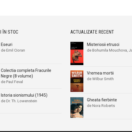
Aleksa Celebonovic
Aleksa Celebonovic
Aleksander Wojciechowscki
Aleksander Wojciechowscki
Aleksandr Beleaev
Aleksandr Beleaev
Alessandro Parronchi
Alessandro Parronchi
I ÎN STOC
ACTUALIZATE RECENT
Alex Mihai Stoenescu
Alex Mihai Stoenescu
Eseuri
Misteriosii etrusci
Alexandr Soljenitin
Alexandr Soljenitin
de Emil Cioran
de Bohumila Mouchova, Ja
Alexandra Jones
Alexandra Jones
Alexandra Mosneaga
Alexandra Mosneaga
Colectia completa Fracurile
Alexandra Ripley
Alexandra Ripley
Vremea mortii
Negre (8 volume)
de Wilbur Smith
Alexandre Dumas
Alexandre Dumas
de Paul Feval
Alexandre Dumas fiul
Alexandre Dumas fiul
Istoria sionismului (1945)
Alexandre Koyre
Alexandre Koyre
Gheata fierbinte
de Dr. Th. Lowenstein
de Nora Roberts
Alexandrian
Alexandrian
Alexandru Balaci
Alexandru Balaci
Alexandru Busuioceanu
Alexandru Busuioceanu