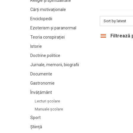
Religie și spiritualitate
Cărți motivaționale
Enciclopedii
Sort by latest
Ezoterism și paranormal
Filtrează
Teoria conspirației
Istorie
Doctrine politice
Jurnale, memorii, biografii
Documente
Gastronomie
Învățământ
Lecturi şcolare
Manuale şcolare
Sport
Știință