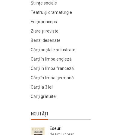
Științe sociale
Teatru și dramaturgie
Ediții princeps
Ziare şi reviste
Benzi desenate
Cărți poștale și ilustrate
Cărți în limba engleză
Cărți în limba franceză
Cărți în limba germană
Cărți la 3 lei!
Cărți gratuite!
NOUTĂȚI
Eseuri
de Emil Cioran