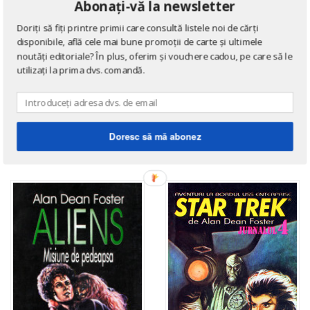
Abonați-vă la newsletter
Doriți să fiți printre primii care consultă listele noi de cărți
disponibile, află cele mai bune promoții de carte și ultimele
noutăți editoriale? În plus, oferim și vouchere cadou, pe care să le
utilizați la prima dvs. comandă.
SCIENCE FICTION
SCIENCE FICTION
Star Trek 3
Alien. Al 8-lea pasager
de
Alan Dean Foster
Doresc să mă abonez
de
Alan Dean Foster