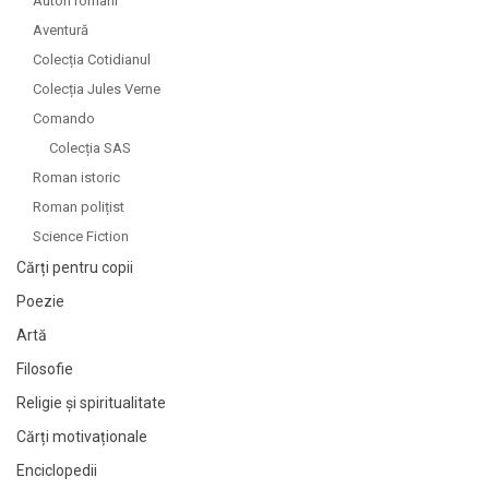
Autori români
Aventură
Colecția Cotidianul
Colecția Jules Verne
Comando
Colecția SAS
Roman istoric
Roman polițist
Science Fiction
Cărți pentru copii
Poezie
Artă
Filosofie
Religie și spiritualitate
Cărți motivaționale
Enciclopedii