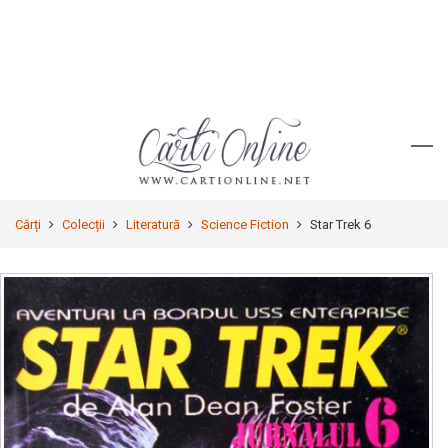
Cărți
Colecții
Literatură
Science Fiction
Star Trek 6