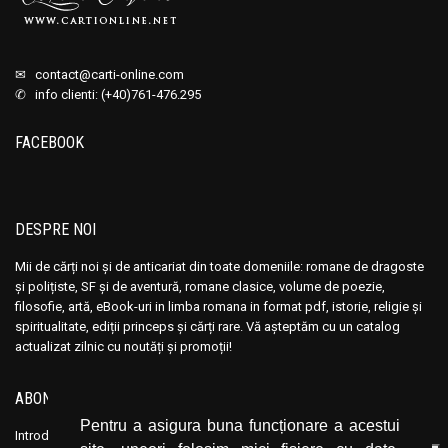
✉
contact@carti-online.com
✆ info clienti: (+40)761-476.295
FACEBOOK
DESPRE NOI
Mii de cărți noi și de anticariat din toate domeniile: romane de dragoste
și polițiste, SF și de aventură, romane clasice, volume de poezie,
filosofie, artă, eBook-uri in limba romana in format pdf, istorie, religie și
spiritualitate, ediții princeps și cărți rare. Vă așteptăm cu un catalog
actualizat zilnic cu noutăți și promoții!
ABONEAZĂ-TE LA NEWSLETTER
Pentru a asigura buna funcționare a acestui
Introduceți adresa dvs. de email și dați click pe butonul de abonare.