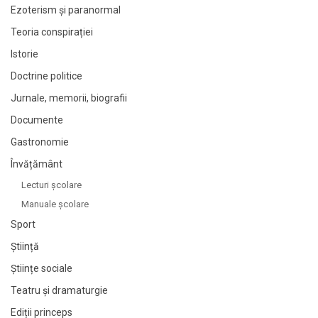
Ezoterism și paranormal
Teoria conspirației
Istorie
Doctrine politice
Jurnale, memorii, biografii
Documente
Gastronomie
Învățământ
Lecturi şcolare
Manuale şcolare
Sport
Știință
Științe sociale
Teatru și dramaturgie
Ediții princeps