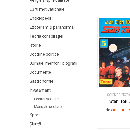
Religie și spiritualitate
Cărți motivaționale
Enciclopedii
Ezoterism și paranormal
Teoria conspirației
Istorie
Doctrine politice
Jurnale, memorii, biografii
Documente
Gastronomie
Învățământ
SCIENCE FICT
Lecturi şcolare
Star Trek 
Manuale şcolare
de
Alan Dean Fo
Sport
Știință