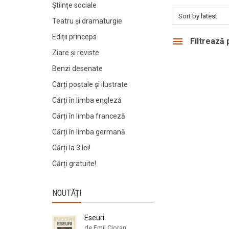
Științe sociale
Sort by latest
Teatru și dramaturgie
Ediții princeps
Filtrează
Ziare şi reviste
Benzi desenate
Cărți poștale și ilustrate
Cărți în limba engleză
Cărți în limba franceză
Cărți în limba germană
Cărți la 3 lei!
Cărți gratuite!
NOUTĂȚI
Eseuri
de Emil Cioran