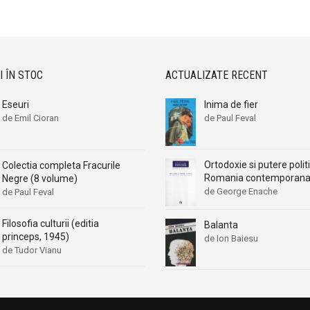
Aleksander Wojciechowscki
Aleksander Wojciechowscki
Aleksandr Beleaev
Aleksandr Beleaev
Alessandro Parronchi
Alessandro Parronchi
Alex Mihai Stoenescu
Alex Mihai Stoenescu
I ÎN STOC
ACTUALIZATE RECENT
Alexandr Soljenitin
Alexandr Soljenitin
Eseuri
Inima de fier
Alexandra Jones
Alexandra Jones
de Emil Cioran
de Paul Feval
Alexandra Mosneaga
Alexandra Mosneaga
Alexandra Ripley
Alexandra Ripley
Ortodoxie si putere politi
Colectia completa Fracurile
Alexandre Dumas
Alexandre Dumas
Romania contemporan
Negre (8 volume)
Alexandre Dumas fiul
Alexandre Dumas fiul
de George Enache
de Paul Feval
Alexandre Koyre
Alexandre Koyre
Filosofia culturii (editia
Balanta
Alexandrian
Alexandrian
princeps, 1945)
de Ion Baiesu
Alexandru Balaci
Alexandru Balaci
de Tudor Vianu
Alexandru Busuioceanu
Alexandru Busuioceanu
Alexandru Dobos
Alexandru Dobos