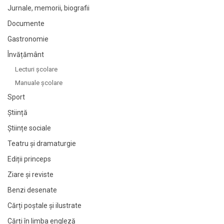
Jurnale, memorii, biografii
Documente
Gastronomie
Învățământ
Lecturi şcolare
Manuale şcolare
Sport
Știință
Științe sociale
Teatru și dramaturgie
Ediții princeps
Ziare şi reviste
Benzi desenate
Cărți poștale și ilustrate
Cărți în limba engleză