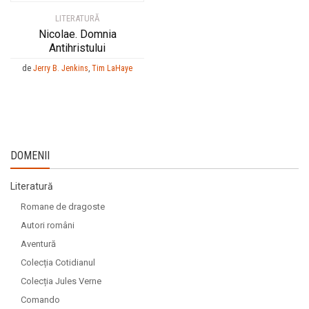
LITERATURĂ
Nicolae. Domnia
Antihristului
de
Jerry B. Jenkins
,
Tim LaHaye
DOMENII
Literatură
Romane de dragoste
Autori români
Aventură
Colecția Cotidianul
Colecția Jules Verne
Comando