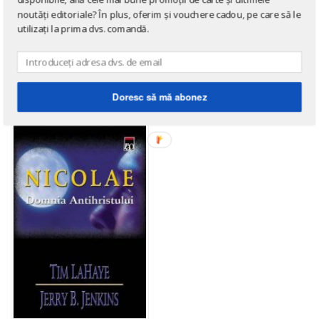
DE ACELAȘI AUTOR
noutăți editoriale? În plus, oferim și vouchere cadou, pe care să le
utilizați la prima dvs. comandă.
→ afișează toate cărțile scrise
de
Jerry B. Jenkins
,
Tim LaHaye
Doresc să mă abonez