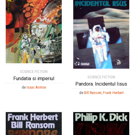
SCIENCE FICTION
SCIENCE FICTION
Fundatia si imperiul
Pandora. Incidentul Iisus
de
Isaac Asimov
de
Bill Ransom
,
Frank Herbert