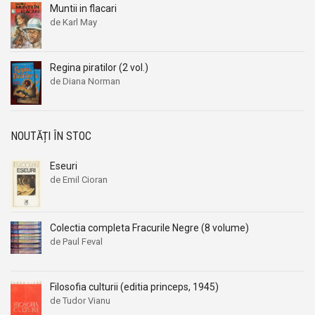
Muntii in flacari
de Karl May
Regina piratilor (2 vol.)
de Diana Norman
NOUTĂȚI ÎN STOC
Eseuri
de Emil Cioran
Colectia completa Fracurile Negre (8 volume)
de Paul Feval
Filosofia culturii (editia princeps, 1945)
de Tudor Vianu