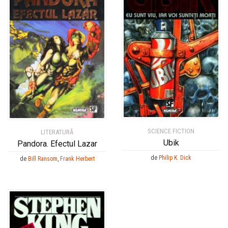
SCIENCE FICTION
LITERATURĂ
Ubik
Pandora. Efectul Lazar
de
Philip K. Dick
de
Bill Ransom
,
Frank Herbert