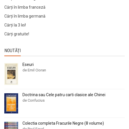
Cărți în limba franceză
Cărți în limba germană
Cărți la 3 lei!
Cărți gratuite!
NOUTĂȚI
Eseuri
de Emil Cioran
Doctrina sau Cele patru carti clasice ale Chinei
de Confucius
Colectia completa Fracurile Negre (8 volume)
de Paul Feval