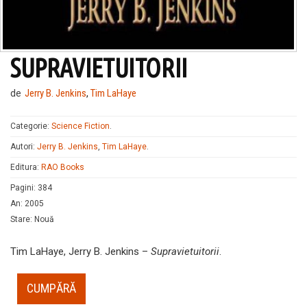
SUPRAVIETUITORII
de
Jerry B. Jenkins
,
Tim LaHaye
Categorie:
Science Fiction
.
Autori:
Jerry B. Jenkins
,
Tim LaHaye
.
Editura:
RAO Books
Pagini
:
384
An
:
2005
Stare
:
Nouă
Tim LaHaye, Jerry B. Jenkins –
Supravietuitorii
.
CUMPĂRĂ