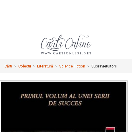
Cărți
Colecții
Literatură
Science Fiction
Supravietuitorii