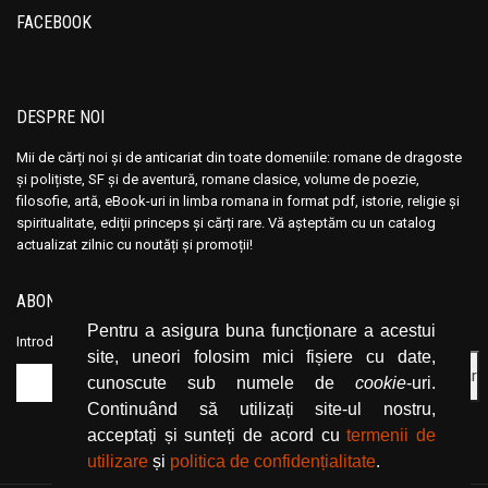
FACEBOOK
DESPRE NOI
Mii de cărți noi și de anticariat din toate domeniile: romane de dragoste
și polițiste, SF și de aventură, romane clasice, volume de poezie,
filosofie, artă, eBook-uri in limba romana in format pdf, istorie, religie și
spiritualitate, ediții princeps și cărți rare. Vă așteptăm cu un catalog
actualizat zilnic cu noutăți și promoții!
ABONEAZĂ-TE LA NEWSLETTER
Pentru a asigura buna funcționare a acestui
Introduceți adresa dvs. de email și dați click pe butonul de abonare.
site, uneori folosim mici fișiere cu date,
cunoscute sub numele de
cookie
-uri.
Continuând să utilizați site-ul nostru,
acceptați și sunteți de acord cu
termenii de
utilizare
și
politica de confidențialitate
.