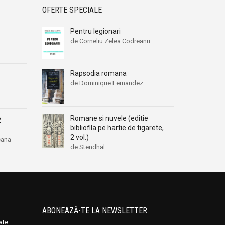
OFERTE SPECIALE
Pentru legionari
de Corneliu Zelea Codreanu
Rapsodia romana
de Dominique Fernandez
Romane si nuvele (editie
2
bibliofila pe hartie de tigarete,
2 vol.)
cana
de Stendhal
ABONEAZĂ-TE LA NEWSLETTER
oate