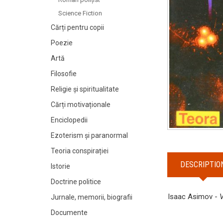
Science Fiction
Cărți pentru copii
Poezie
Artă
Filosofie
Religie și spiritualitate
Cărți motivaționale
Enciclopedii
Ezoterism și paranormal
Teoria conspirației
DESCRIPTIO
Istorie
Doctrine politice
Isaac Asimov -
V
Jurnale, memorii, biografii
Documente