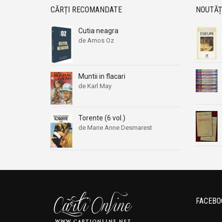
CĂRȚI RECOMANDATE
NOUTĂȚ
Cutia neagra
de Amos Oz
Muntii in flacari
de Karl May
Torente (6 vol.)
de Marie Anne Desmarest
FACEBO