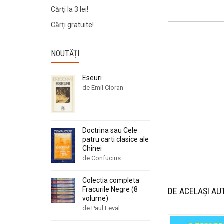
Cărți la 3 lei!
Cărți gratuite!
NOUTĂȚI
Eseuri
de Emil Cioran
Doctrina sau Cele
patru carti clasice ale
Chinei
de Confucius
Colectia completa
Fracurile Negre (8
DE ACELAȘI AU
volume)
de Paul Feval