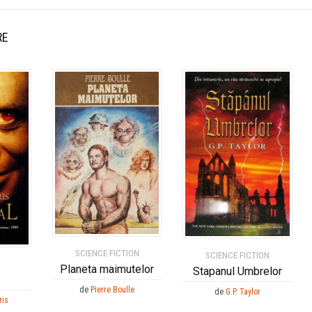
RE
SCIENCE FICTION
SCIENCE FICTION
Planeta maimutelor
Stapanul Umbrelor
de
Pierre Boulle
de
G.P. Taylor
ris