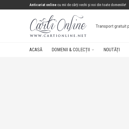
Anticariat online
cu mii de cărți vechi și noi din toate domeniile!
Transport gratuit 
ACASĂ
DOMENII & COLECȚII
NOUTĂȚI