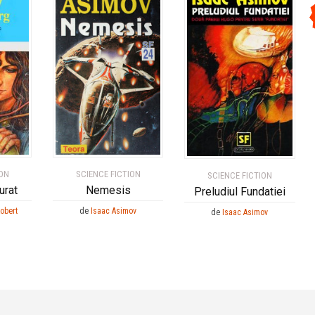
ION
SCIENCE FICTION
SCIENCE FICTION
urat
Nemesis
Preludiul Fundatiei
obert
de
Isaac Asimov
de
Isaac Asimov