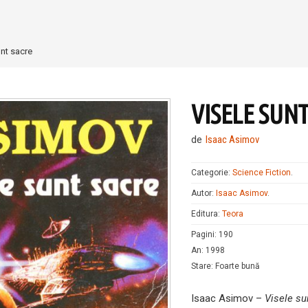
unt sacre
VISELE SUN
de
Isaac Asimov
Categorie:
Science Fiction
.
Autor:
Isaac Asimov
.
Editura:
Teora
Pagini
:
190
An
:
1998
Stare
:
Foarte bună
Isaac Asimov –
Visele su