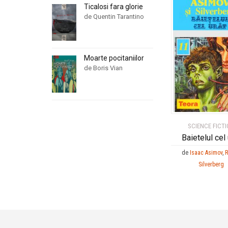
Ticalosi fara glorie
de Quentin Tarantino
Moarte pocitaniilor
de Boris Vian
SCIENCE FICT
Baietelul cel 
de
Isaac Asimov
,
R
Silverberg