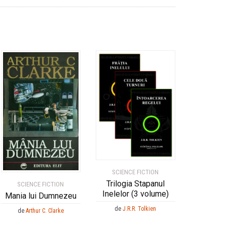
SCIENCE FICTION
Trilogia Stapanul
SCIENCE FICTION
Inelelor (3 volume)
Mania lui Dumnezeu
de
J.R.R. Tolkien
de
Arthur C. Clarke