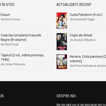
I ÎN STOC
ACTUALIZATE RECENT
Eseuri
Cutia Pandorei (4 vol.)
de Emil Cioran
de Elizabeth Gage
Copiii din Arbat
Colectia completa Fracurile
Negre (8 volume)
de Anatoli Ribakov
de Paul Feval
Tapirul (2 vol., editia princeps,
Himera. Ochii panterei (
1946)
volume)
de Cezar Petrescu
de Proza fantastica ameri
OK
DESPRE NOI
Mii de cărți noi și de anticariat din t