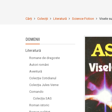
Cărți
Colecții
Literatură
Science Fiction
Visele s
DOMENII
Literatură
Romane de dragoste
Autori români
Aventură
Colecția Cotidianul
Colecția Jules Verne
Comando
Colecția SAS
Roman istoric
Roman polițist