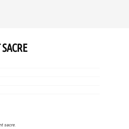
T SACRE
nt sacre
.