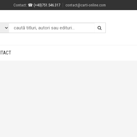
Contact
: ☎ (+40)751.546.317
contact@carti-online.com
NTACT