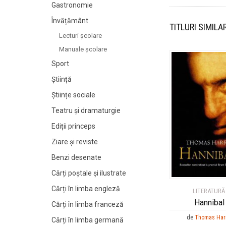
Gastronomie
Învățământ
TITLURI SIMILA
Lecturi şcolare
Manuale şcolare
Sport
Știință
Științe sociale
Teatru și dramaturgie
Ediții princeps
Ziare şi reviste
Benzi desenate
Cărți poștale și ilustrate
Cărți în limba engleză
LITERATURĂ
Hannibal
Cărți în limba franceză
de
Thomas Har
Cărți în limba germană