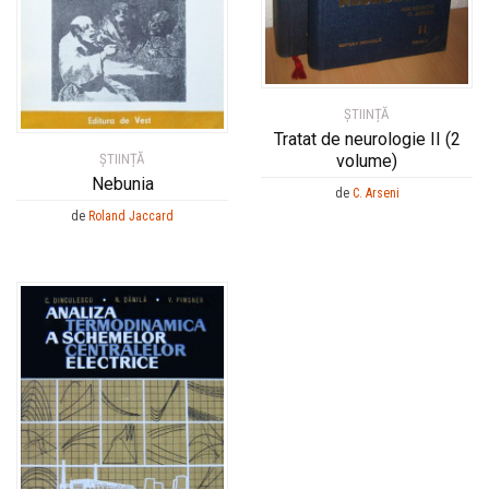
ȘTIINȚĂ
Tratat de neurologie II (2
ȘTIINȚĂ
volume)
Nebunia
de
C. Arseni
de
Roland Jaccard