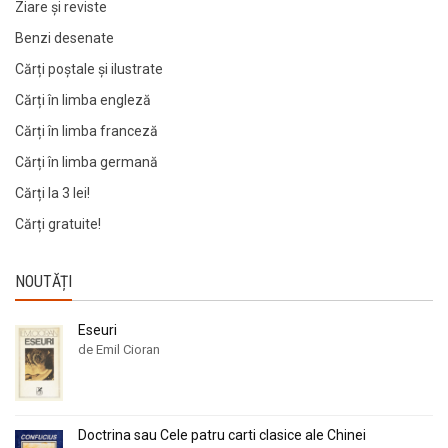
Ziare şi reviste
Benzi desenate
Cărți poștale și ilustrate
Cărți în limba engleză
Cărți în limba franceză
Cărți în limba germană
Cărți la 3 lei!
Cărți gratuite!
NOUTĂȚI
Eseuri
de Emil Cioran
Doctrina sau Cele patru carti clasice ale Chinei