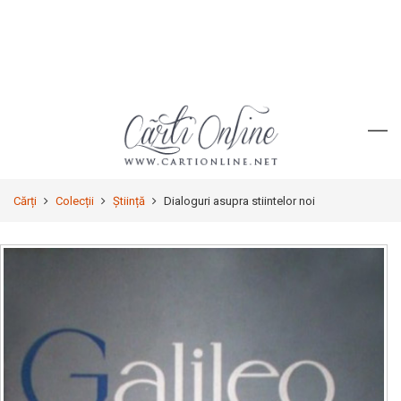
Cărți
Colecții
Știință
Dialoguri asupra stiintelor noi