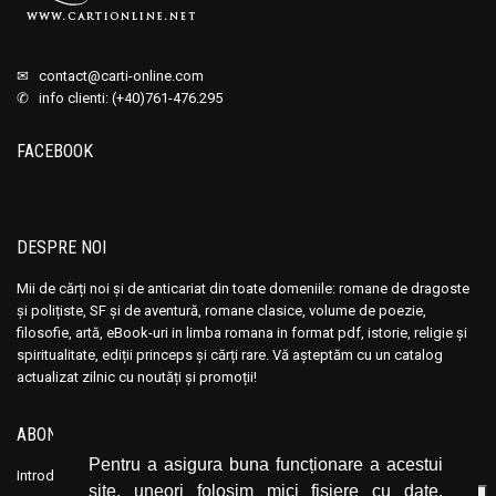
✉
contact@carti-online.com
✆ info clienti: (+40)761-476.295
FACEBOOK
DESPRE NOI
Mii de cărți noi și de anticariat din toate domeniile: romane de dragoste
și polițiste, SF și de aventură, romane clasice, volume de poezie,
filosofie, artă, eBook-uri in limba romana in format pdf, istorie, religie și
spiritualitate, ediții princeps și cărți rare. Vă așteptăm cu un catalog
actualizat zilnic cu noutăți și promoții!
ABONEAZĂ-TE LA NEWSLETTER
Pentru a asigura buna funcționare a acestui
Introduceți adresa dvs. de email și dați click pe butonul de abonare.
site, uneori folosim mici fișiere cu date,