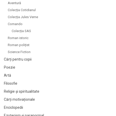
Aventură
Colecția Cotidianul
Colecția Jules Verne
Comando
Colecția SAS
Roman istoric
Roman polițist
Science Fiction
Cărți pentru copii
Poezie
Artă
Filosofie
Religie și spiritualitate
Cărți motivaționale
Enciclopedii
Ezoterism și paranormal