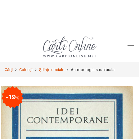
Cărți
Colecții
Științe sociale
Antropologia structurala
19
%