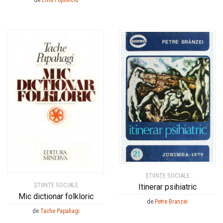
de
Liviu Popoviciu
ȘTIINȚE SOCIALE
ȘTIINȚE SOCIALE
Itinerar psihiatric
Mic dictionar folkloric
de
Petre Branzei
de
Tache Papahagi