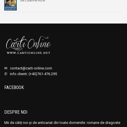
de Luanne Rice
✉
contact@carti-online.com
✆ info clienti: (+40)761-476.295
FACEBOOK
DESPRE NOI
Mii de cărți noi și de anticariat din toate domeniile: romane de dragoste