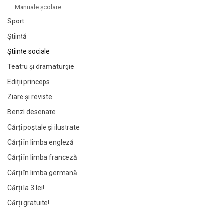
Manuale şcolare
Sport
Știință
Științe sociale
Teatru și dramaturgie
Ediții princeps
Ziare şi reviste
Benzi desenate
Cărți poștale și ilustrate
Cărți în limba engleză
Cărți în limba franceză
Cărți în limba germană
Cărți la 3 lei!
Cărți gratuite!