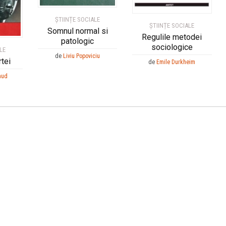
ȘTIINȚE SOCIALE
ȘTIINȚE SOCIALE
Somnul normal si
Regulile metodei
patologic
sociologice
LE
de
Liviu Popoviciu
rtei
de
Emile Durkheim
aud