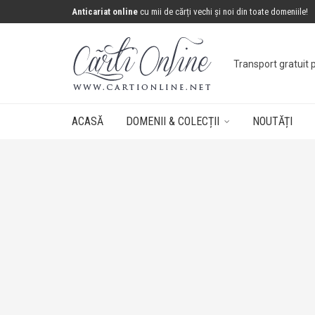
Anticariat online
cu mii de cărți vechi și noi din toate domeniile!
Transport gratuit 
ACASĂ
DOMENII & COLECȚII
NOUTĂȚI