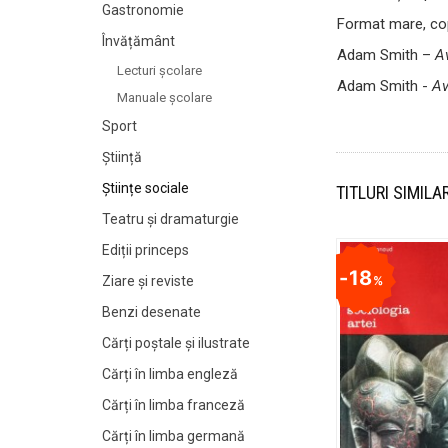
Gastronomie
Format mare, cop
Învățământ
Adam Smith –
Av
Lecturi şcolare
Adam Smith -
Av
Manuale şcolare
Sport
Știință
Științe sociale
TITLURI SIMILA
Teatru și dramaturgie
Ediții princeps
18
Ziare şi reviste
%
Benzi desenate
Cărți poștale și ilustrate
Cărți în limba engleză
Cărți în limba franceză
Cărți în limba germană