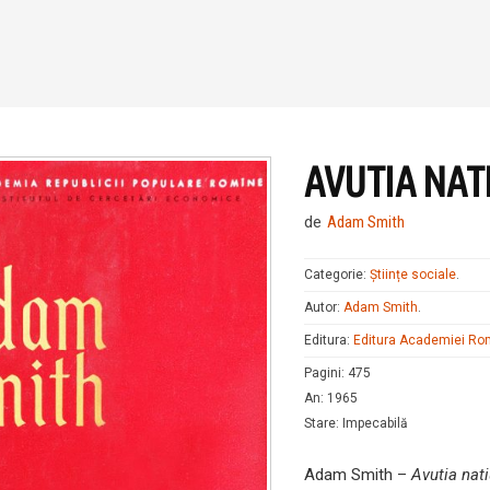
AVUTIA NATI
de
Adam Smith
Categorie:
Științe sociale
.
Autor:
Adam Smith
.
Editura:
Editura Academiei R
Pagini
:
475
An
:
1965
Stare
:
Impecabilă
Adam Smith –
Avutia natiu