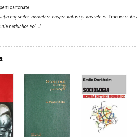
erți cartonate.
uția națiunilor: cercetare asupra naturii și cauzele ei
. Traducere de 
utia natiunilor, vol. II
.
RE