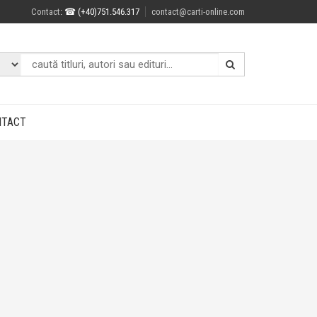
Contact
: ☎ (+40)751.546.317
contact@carti-online.com
NTACT