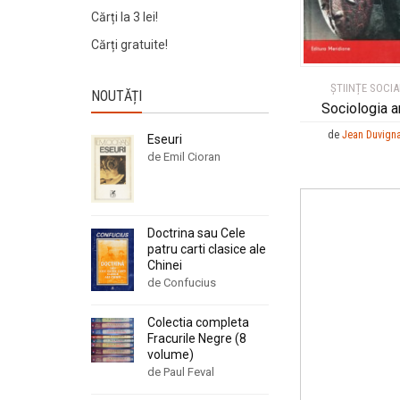
Cărți la 3 lei!
Cărți gratuite!
ȘTIINȚE SOCIA
NOUTĂȚI
Sociologia a
de
Jean Duvign
Eseuri
de Emil Cioran
Doctrina sau Cele
patru carti clasice ale
Chinei
de Confucius
Colectia completa
Fracurile Negre (8
volume)
de Paul Feval