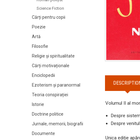
Science Fiction
Cărți pentru copii
Poezie
Artă
Filosofie
Religie și spiritualitate
Cărți motivaționale
Enciclopedii
DESCRIPTIO
Ezoterism și paranormal
Teoria conspirației
Volumul II al mo
Istorie
Doctrine politice
Despre sistem
Despre venitul
Jurnale, memorii, biografii
Documente
Unica ediție apăr