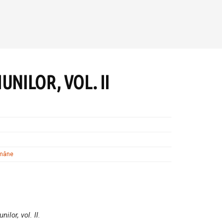
UNILOR, VOL. II
omâne
nilor, vol. II
.