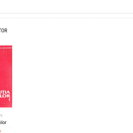
TOR
PS
ilor
h