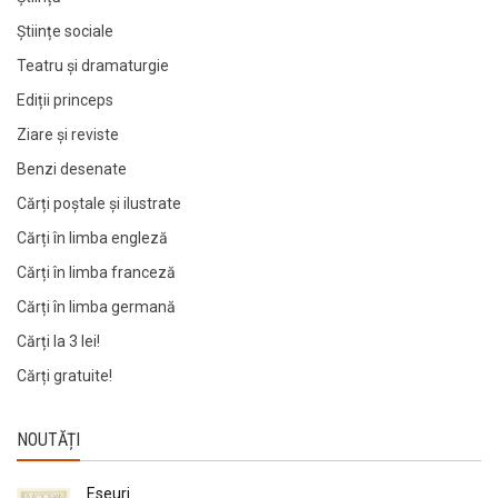
Științe sociale
Teatru și dramaturgie
Ediții princeps
Ziare şi reviste
Benzi desenate
Cărți poștale și ilustrate
Cărți în limba engleză
Cărți în limba franceză
Cărți în limba germană
Cărți la 3 lei!
Cărți gratuite!
NOUTĂȚI
Eseuri