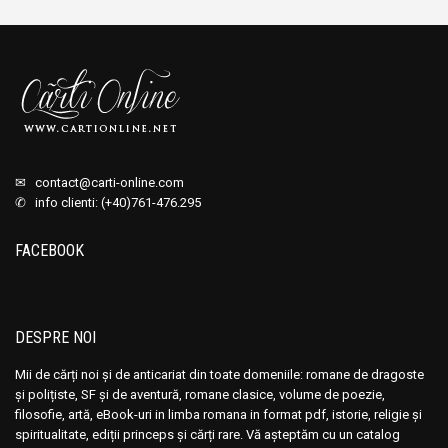
✉
contact@carti-online.com
✆ info clienti: (+40)761-476.295
FACEBOOK
DESPRE NOI
Mii de cărți noi și de anticariat din toate domeniile: romane de dragoste
și polițiste, SF și de aventură, romane clasice, volume de poezie,
filosofie, artă, eBook-uri in limba romana in format pdf, istorie, religie și
spiritualitate, ediții princeps și cărți rare. Vă așteptăm cu un catalog