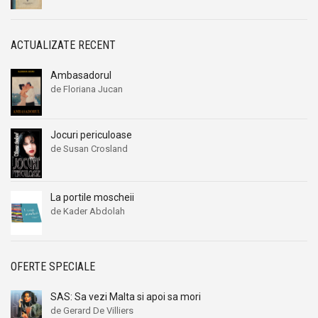
Brian Haughton
Brian Haughton
Brian Inglis
Brian Inglis
ACTUALIZATE RECENT
Brian Lowry
Brian Lowry
Ambasadorul
Brian Morrison
Brian Morrison
de Floriana Jucan
Brice Pelman
Brice Pelman
Brillat Savarin
Brillat Savarin
Jocuri periculoase
Britt Ekland
Britt Ekland
de Susan Crosland
Bronislaw Baczko
Bronislaw Baczko
Bronislaw Malinowski
Bronislaw Malinowski
La portile moscheii
Bruce Lansky
Bruce Lansky
de Kader Abdolah
Bruce Sterling
Bruce Sterling
Burchard Brentjes
Burchard Brentjes
Burt Hirschfeld
Burt Hirschfeld
OFERTE SPECIALE
Byron
Byron
SAS: Sa vezi Malta si apoi sa mori
C. Arseni
C. Arseni
de Gerard De Villiers