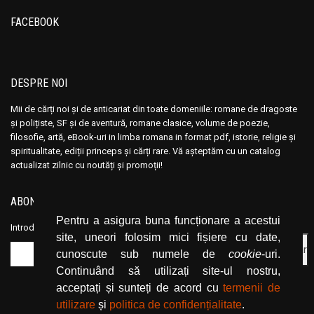
Camile Mauclair
Camile Mauclair
FACEBOOK
Candace Camp
Candace Camp
Caridad Bravo Adams
Caridad Bravo Adams
Carl Bernstein
Carl Bernstein
DESPRE NOI
Carl Von Clausewitz
Carl Von Clausewitz
Mii de cărți noi și de anticariat din toate domeniile: romane de dragoste
Carlo Fruttero
Carlo Fruttero
și polițiste, SF și de aventură, romane clasice, volume de poezie,
filosofie, artă, eBook-uri in limba romana in format pdf, istorie, religie și
Carlos Fuentes
Carlos Fuentes
spiritualitate, ediții princeps și cărți rare. Vă așteptăm cu un catalog
Carol al II-lea
Carol al II-lea
actualizat zilnic cu noutăți și promoții!
Carol Gregor
Carol Gregor
ABONEAZĂ-TE LA NEWSLETTER
Carol I
Carol I
Pentru a asigura buna funcționare a acestui
Carol J. Kane
Carol J. Kane
Introduceți adresa dvs. de email și dați click pe butonul de abonare.
site, uneori folosim mici fișiere cu date,
Carol Roman
Carol Roman
cunoscute sub numele de
cookie
-uri.
Carter Brown
Carter Brown
Continuând să utilizați site-ul nostru,
Caryl Wilson
Caryl Wilson
acceptați și sunteți de acord cu
termenii de
Casanova
Casanova
utilizare
și
politica de confidențialitate
.