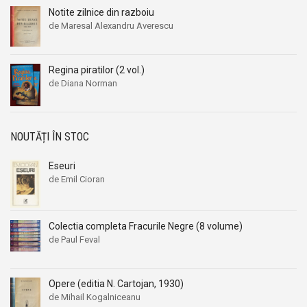
Bogdan Petriceicu Hasdeu
Bogdan Petriceicu Hasdeu
Notite zilnice din razboiu
Bohumila Mouchova
Bohumila Mouchova
de Maresal Alexandru Averescu
Bonaventura
Bonaventura
Bonnie Pega
Bonnie Pega
Regina piratilor (2 vol.)
de Diana Norman
Boris Akunin
Boris Akunin
Boris Pasternak
Boris Pasternak
Boris Polevoi
Boris Polevoi
NOUTĂȚI ÎN STOC
Boris Strugatki
Boris Strugatki
Boris Vian
Boris Vian
Eseuri
de Emil Cioran
Borislav Pekic
Borislav Pekic
Bram Stoker
Bram Stoker
Brandon Bays
Brandon Bays
Colectia completa Fracurile Negre (8 volume)
de Paul Feval
Brenda Lane
Brenda Lane
Bret Harte
Bret Harte
Brian Davies
Brian Davies
Opere (editia N. Cartojan, 1930)
de Mihail Kogalniceanu
Brian Glanville
Brian Glanville