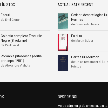
I ÎN STOC
ACTUALIZATE RECENT
P.V. Kopnin
P.V. Kopnin
Paul Valery
Paul Valery
Eseuri
Scrisori despre logica lui
Paul-Ludwig Landsberg
Paul-Ludwig Landsberg
Hermes
de Emil Cioran
de Constantin Noica
Petre Tutea
Petre Tutea
Pico Della Mirandola
Pico Della Mirandola
Eu si tu
Colectia completa Fracurile
Pitagora
Pitagora
Negre (8 volume)
de Martin Buber
de Paul Feval
Platon
Platon
Platon / Ficino
Platon / Ficino
Romania pitoreasca (editia
Cartea lui Mormon
princeps, 1901)
Pseudo-Aristotel
Pseudo-Aristotel
de Un alt testament al lui I
de Alexandru Vlahuta
Hristos
Quintilian
Quintilian
Raymond Trousson
Raymond Trousson
Rene Descartes
Rene Descartes
S. Ghita
S. Ghita
Seneca
Seneca
OK
DESPRE NOI
Sfântul Augustin
Sfântul Augustin
Mii de cărți noi și de anticariat din t