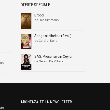
OFERTE SPECIALE
Drood
de Dan Simmons
Sange si zibelina (2 vol.)
de Carol J. Kane
SAS: Proscrisii din Ceylon
de Gerard De Villiers
sus
ABONEAZĂ-TE LA NEWSLETTER
oate