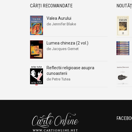
CĂRȚI RECOMANDATE
NOUTĂȚ
Valea Aurului
de Jennifer Blake
Lumea chineza (2 vol.)
de Jacques Gernet
Reflectii religioase asupra
cunoasterii
de Petre Tutea
FACEBO