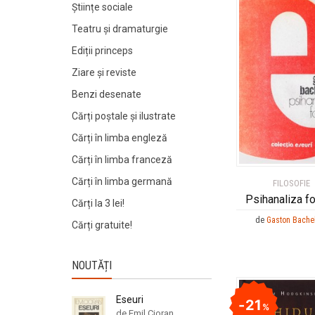
Științe sociale
I
I
Teatru și dramaturgie
Ediții princeps
Ziare şi reviste
Benzi desenate
Cărți poștale și ilustrate
Cărți în limba engleză
Cărți în limba franceză
Cărți în limba germană
FILOSOFIE
Psihanaliza fo
Cărți la 3 lei!
de
Gaston Bache
Cărți gratuite!
NOUTĂȚI
Eseuri
21
%
de Emil Cioran