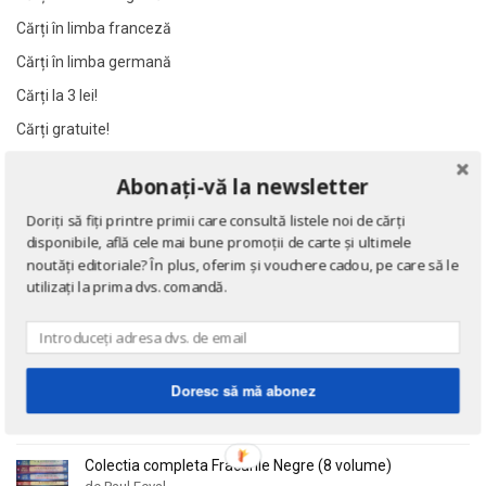
Al James
Al James
Cărți în limba franceză
Al. Alexianu
Al. Alexianu
Cărți în limba germană
Al. Caprariu
Al. Caprariu
Cărți la 3 lei!
Al. Dumitrescu
Al. Dumitrescu
Cărți gratuite!
Al. Philippide
Al. Philippide
Al. Piru
Al. Piru
Abonați-vă la newsletter
NOUTĂȚI
Alain Besancon
Alain Besancon
Doriți să fiți printre primii care consultă listele noi de cărți
Alain Bombard
Alain Bombard
disponibile, află cele mai bune promoții de carte și ultimele
Eseuri
noutăți editoriale? În plus, oferim și vouchere cadou, pe care să le
de Emil Cioran
Alain Danielou
Alain Danielou
utilizați la prima dvs. comandă.
Alain Lallemand
Alain Lallemand
Alain Lesage
Alain Lesage
Doctrina sau Cele patru carti clasice ale Chinei
Alain Manevy
Alain Manevy
de Confucius
Doresc să mă abonez
Alan Bullock
Alan Bullock
Alan Butler
Alan Butler
Alan Dean Foster
Alan Dean Foster
Colectia completa Fracurile Negre (8 volume)