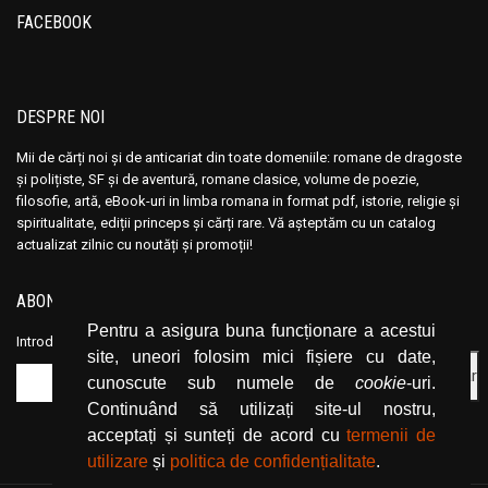
Ana Maria Marin
Ana Maria Marin
FACEBOOK
Anais Nin
Anais Nin
Anatole France
Anatole France
Anatoli Ribakov
Anatoli Ribakov
DESPRE NOI
Anatolie Panis
Anatolie Panis
Mii de cărți noi și de anticariat din toate domeniile: romane de dragoste
Anca Dan
Anca Dan
și polițiste, SF și de aventură, romane clasice, volume de poezie,
Andocide
Andocide
filosofie, artă, eBook-uri in limba romana in format pdf, istorie, religie și
spiritualitate, ediții princeps și cărți rare. Vă așteptăm cu un catalog
Andre Bejin
Andre Bejin
actualizat zilnic cu noutăți și promoții!
Andre Castelot
Andre Castelot
Andre Clot
Andre Clot
ABONEAZĂ-TE LA NEWSLETTER
Andre Felibien
Andre Felibien
Pentru a asigura buna funcționare a acestui
Introduceți adresa dvs. de email și dați click pe butonul de abonare.
Andre Leroi-Gourhan
Andre Leroi-Gourhan
site, uneori folosim mici fișiere cu date,
cunoscute sub numele de
cookie
-uri.
Andre Malraux
Andre Malraux
Continuând să utilizați site-ul nostru,
Andre Maurois
Andre Maurois
acceptați și sunteți de acord cu
termenii de
Andre Miquel
Andre Miquel
utilizare
și
politica de confidențialitate
.
Andre Theuriet
Andre Theuriet