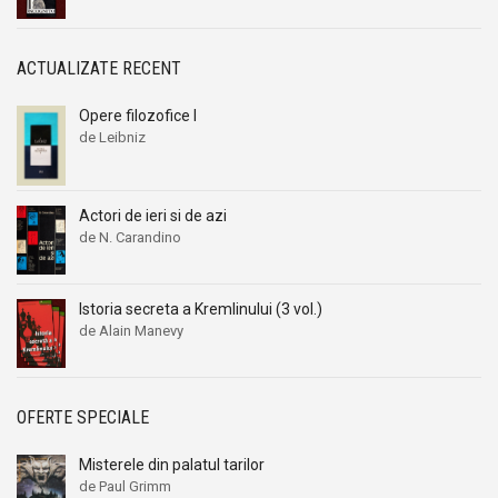
Alexandru I. Gonta
Alexandru I. Gonta
Alexandru Kiritescu
Alexandru Kiritescu
ACTUALIZATE RECENT
Alexandru Madgearu
Alexandru Madgearu
Alexandru Mitru
Alexandru Mitru
Opere filozofice I
Alexandru Tanase
Alexandru Tanase
de Leibniz
Alexandru Vianu
Alexandru Vianu
Alexandru Vlahuta
Alexandru Vlahuta
Actori de ieri si de azi
Alexandru Vulpe
Alexandru Vulpe
de N. Carandino
Alexei Tolstoi
Alexei Tolstoi
Alfred de Musset
Alfred de Musset
Istoria secreta a Kremlinului (3 vol.)
Alfred Harlaoanu
Alfred Harlaoanu
de Alain Manevy
Alice Hoffman
Alice Hoffman
Alice Năstase
Alice Năstase
OFERTE SPECIALE
Alison Tyler
Alison Tyler
Alison York
Alison York
Misterele din palatul tarilor
de Paul Grimm
Alistair Maclean
Alistair Maclean