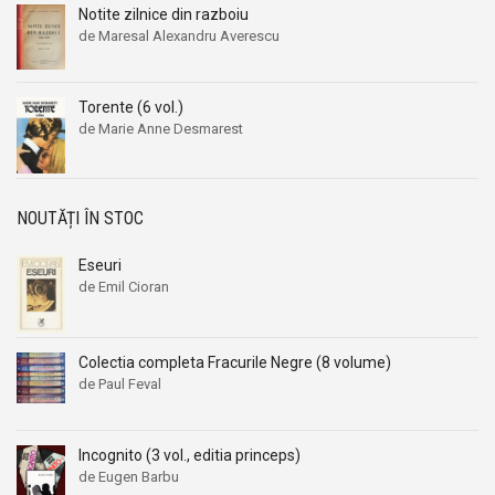
Notite zilnice din razboiu
Aleksandr Beleaev
Aleksandr Beleaev
de Maresal Alexandru Averescu
Alessandro Parronchi
Alessandro Parronchi
Alex Mihai Stoenescu
Alex Mihai Stoenescu
Torente (6 vol.)
Alexandr Soljenitin
Alexandr Soljenitin
de Marie Anne Desmarest
Alexandra Jones
Alexandra Jones
Alexandra Mosneaga
Alexandra Mosneaga
Alexandra Ripley
Alexandra Ripley
NOUTĂȚI ÎN STOC
Alexandre Dumas
Alexandre Dumas
Eseuri
Alexandre Dumas fiul
Alexandre Dumas fiul
de Emil Cioran
Alexandre Koyre
Alexandre Koyre
Alexandrian
Alexandrian
Colectia completa Fracurile Negre (8 volume)
Alexandru Balaci
Alexandru Balaci
de Paul Feval
Alexandru Busuioceanu
Alexandru Busuioceanu
Alexandru Dobos
Alexandru Dobos
Incognito (3 vol., editia princeps)
Alexandru Elian
Alexandru Elian
de Eugen Barbu