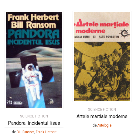
SCIENCE FICTION
Artele martiale moderne
SCIENCE FICTION
Pandora. Incidentul Iisus
de
Antologie
de
Bill Ransom
,
Frank Herbert