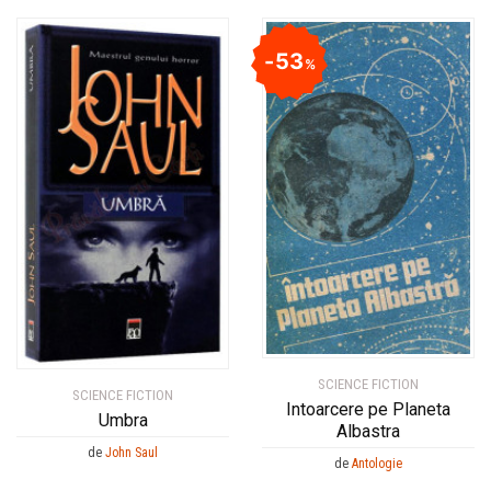
53
%
SCIENCE FICTION
SCIENCE FICTION
Intoarcere pe Planeta
Umbra
Albastra
de
John Saul
de
Antologie