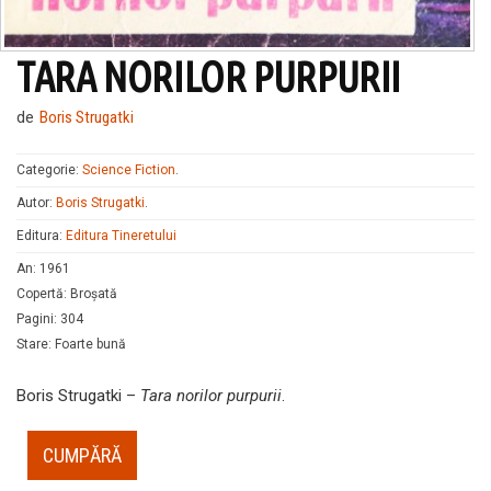
TARA NORILOR PURPURII
de
Boris Strugatki
Categorie:
Science Fiction
.
Autor:
Boris Strugatki
.
Editura:
Editura Tineretului
An
:
1961
Copertă
:
Broșată
Pagini
:
304
Stare
:
Foarte bună
Boris Strugatki –
Tara norilor purpurii
.
CUMPĂRĂ