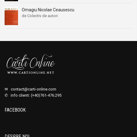
Omagiu Nicolae Ceausescu
de Colectiv de autori
✉
contact@carti-online.com
✆ info clienti: (+40)761-476.295
FACEBOOK
DESPRE NOI