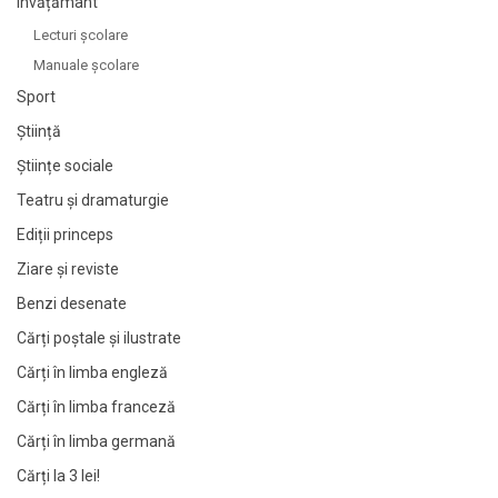
Învățământ
Lecturi şcolare
Manuale şcolare
Sport
Știință
Științe sociale
Teatru și dramaturgie
Ediții princeps
Ziare şi reviste
Benzi desenate
Cărți poștale și ilustrate
Cărți în limba engleză
Cărți în limba franceză
Cărți în limba germană
Cărți la 3 lei!