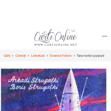
Cărți
Colecții
Literatură
Science Fiction
Tara norilor purpurii