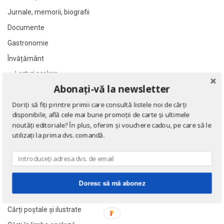
Alan Montefiore
Alan Montefiore
Jurnale, memorii, biografii
Alan Watts
Alan Watts
Documente
Albert Bayet
Albert Bayet
Gastronomie
Albert Camus
Albert Camus
Albert Horace
Albert Horace
Învățământ
Albert Ogien
Albert Ogien
Lecturi şcolare
Abonați-vă la newsletter
Manuale şcolare
Albert Speer
Albert Speer
Sport
Alberto Bevilacqua
Alberto Bevilacqua
Doriți să fiți printre primii care consultă listele noi de cărți
disponibile, află cele mai bune promoții de carte și ultimele
Alberto Martini
Alberto Martini
Știință
noutăți editoriale? În plus, oferim și vouchere cadou, pe care să le
Alberto Moravia
Alberto Moravia
Științe sociale
utilizați la prima dvs. comandă.
Album de arta
Album de arta
Teatru și dramaturgie
Alcifron
Alcifron
Ediții princeps
Aldous Huxley
Aldous Huxley
Ziare şi reviste
Doresc să mă abonez
Alecu Russo
Alecu Russo
Benzi desenate
Aleksa Celebonovic
Aleksa Celebonovic
Cărți poștale și ilustrate
Aleksander Wojciechowscki
Aleksander Wojciechowscki