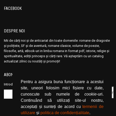
Anisoara Odeanu
Anisoara Odeanu
FACEBOOK
Anita Brookner
Anita Brookner
Ann Charlton
Ann Charlton
Anna Sewell
Anna Sewell
DESPRE NOI
Annabel Murray
Annabel Murray
Anne and Ed Kolaczyk
Anne and Ed Kolaczyk
Mii de cărți noi și de anticariat din toate domeniile: romane de dragoste
și polițiste, SF și de aventură, romane clasice, volume de poezie,
Anne Birkefeldt Ragde
Anne Birkefeldt Ragde
filosofie, artă, eBook-uri in limba romana in format pdf, istorie, religie și
Anne de Vries
Anne de Vries
spiritualitate, ediții princeps și cărți rare. Vă așteptăm cu un catalog
actualizat zilnic cu noutăți și promoții!
Anne Frank
Anne Frank
Anne Hampson
Anne Hampson
ABONEAZĂ-TE LA NEWSLETTER
Anne Hebert
Anne Hebert
Pentru a asigura buna funcționare a acestui
Introduceți adresa dvs. de email și dați click pe butonul de abonare.
Anne Knoll
Anne Knoll
site, uneori folosim mici fișiere cu date,
Anne Marie Desmarest
Anne Marie Desmarest
cunoscute sub numele de
cookie
-uri.
Continuând să utilizați site-ul nostru,
Anne Mariel
Anne Mariel
acceptați și sunteți de acord cu
termenii de
Anne Mather
Anne Mather
utilizare
și
politica de confidențialitate
.
Anne Styles
Anne Styles