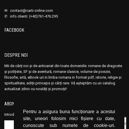
Ana Maria Marin
Ana Maria Marin
Anais Nin
Anais Nin
✉
contact@carti-online.com
✆ info clienti: (+40)761-476.295
Anatole France
Anatole France
Anatoli Ribakov
Anatoli Ribakov
FACEBOOK
Anatolie Panis
Anatolie Panis
Anca Dan
Anca Dan
Andocide
Andocide
DESPRE NOI
Andre Bejin
Andre Bejin
Mii de cărți noi și de anticariat din toate domeniile: romane de dragoste
Andre Castelot
Andre Castelot
și polițiste, SF și de aventură, romane clasice, volume de poezie,
Andre Clot
Andre Clot
filosofie, artă, eBook-uri in limba romana in format pdf, istorie, religie și
spiritualitate, ediții princeps și cărți rare. Vă așteptăm cu un catalog
Andre Felibien
Andre Felibien
actualizat zilnic cu noutăți și promoții!
Andre Leroi-Gourhan
Andre Leroi-Gourhan
Andre Malraux
Andre Malraux
ABONEAZĂ-TE LA NEWSLETTER
Andre Maurois
Andre Maurois
Pentru a asigura buna funcționare a acestui
Introduceți adresa dvs. de email și dați click pe butonul de abonare.
site, uneori folosim mici fișiere cu date,
Andre Miquel
Andre Miquel
cunoscute sub numele de
cookie
-uri.
Andre Theuriet
Andre Theuriet