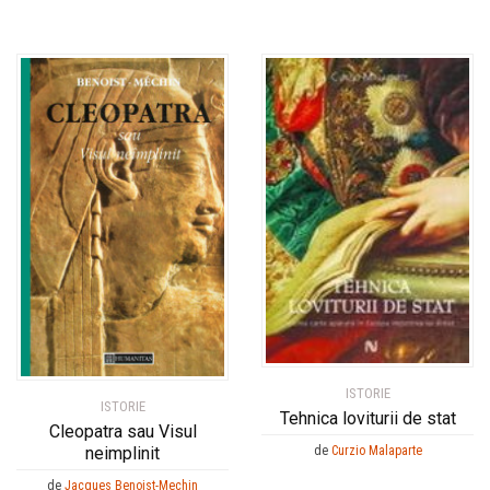
ISTORIE
ISTORIE
Tehnica loviturii de stat
Cleopatra sau Visul
neimplinit
de
Curzio Malaparte
de
Jacques Benoist-Mechin