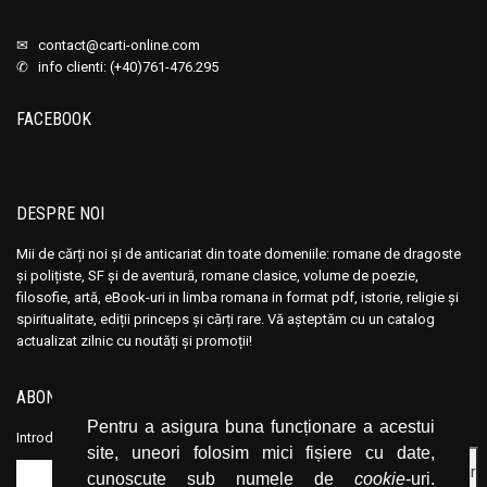
Anisoara Odeanu
Anisoara Odeanu
Anita Brookner
Anita Brookner
✉
contact@carti-online.com
✆ info clienti: (+40)761-476.295
Ann Charlton
Ann Charlton
Anna Sewell
Anna Sewell
FACEBOOK
Annabel Murray
Annabel Murray
Anne and Ed Kolaczyk
Anne and Ed Kolaczyk
Anne Birkefeldt Ragde
Anne Birkefeldt Ragde
DESPRE NOI
Anne de Vries
Anne de Vries
Mii de cărți noi și de anticariat din toate domeniile: romane de dragoste
Anne Frank
Anne Frank
și polițiste, SF și de aventură, romane clasice, volume de poezie,
Anne Hampson
Anne Hampson
filosofie, artă, eBook-uri in limba romana in format pdf, istorie, religie și
spiritualitate, ediții princeps și cărți rare. Vă așteptăm cu un catalog
Anne Hebert
Anne Hebert
actualizat zilnic cu noutăți și promoții!
Anne Knoll
Anne Knoll
Anne Marie Desmarest
Anne Marie Desmarest
ABONEAZĂ-TE LA NEWSLETTER
Anne Mariel
Anne Mariel
Pentru a asigura buna funcționare a acestui
Introduceți adresa dvs. de email și dați click pe butonul de abonare.
site, uneori folosim mici fișiere cu date,
Anne Mather
Anne Mather
cunoscute sub numele de
cookie
-uri.
Anne Styles
Anne Styles