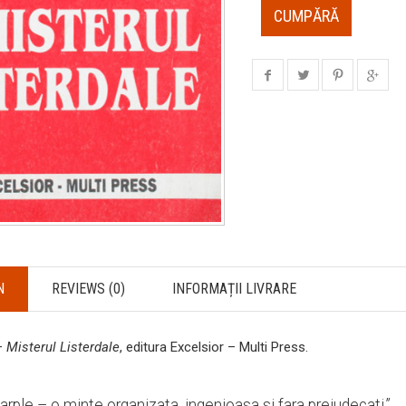
CUMPĂRĂ
N
REVIEWS (0)
INFORMAȚII LIVRARE
 –
Misterul Listerdale
, editura Excelsior – Multi Press.
rple – o minte organizata, ingenioasa si fara prejudecati.”