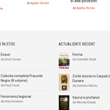
si alte povestiri
de
Agatha Christie
de
Agatha Christie
tie
I ÎN STOC
ACTUALIZATE RECENT
Eseuri
Ferma
de Emil Cioran
de Danielle Steel
Colectia completa Fracurile
Zorile istoriei in Carpati l
Negre (8 volume)
Dunare
de Paul Feval
de Dumitru Berciu
Fenomenul legionar
Sacrul si profanul
de Nae Ionescu
de Mircea Eliade