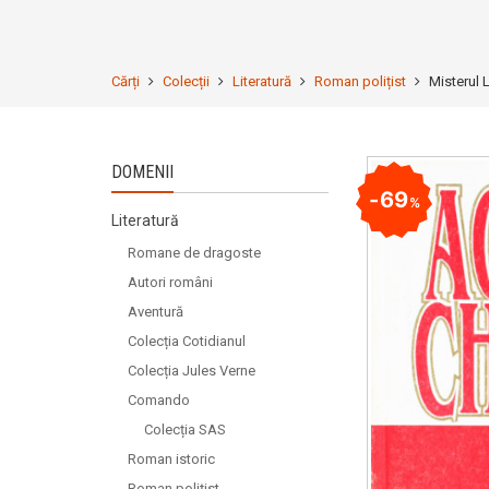
Cărți
Colecții
Literatură
Roman polițist
Misterul 
DOMENII
69
%
Literatură
Romane de dragoste
Autori români
Aventură
Colecția Cotidianul
Colecția Jules Verne
Comando
Colecția SAS
Roman istoric
Roman polițist