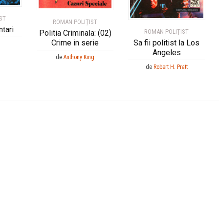
ST
ROMAN POLIȚIST
ntari
ROMAN POLIȚIST
Politia Criminala: (02)
Crime in serie
Sa fii politist la Los
Angeles
de
Anthony King
de
Robert H. Pratt