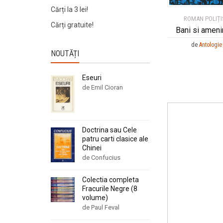
Cărți la 3 lei!
ROMAN POLIȚI
Cărți gratuite!
Bani si ameni
de
Antologie
NOUTĂȚI
Eseuri
de Emil Cioran
Doctrina sau Cele
patru carti clasice ale
Chinei
de Confucius
Colectia completa
Fracurile Negre (8
volume)
de Paul Feval