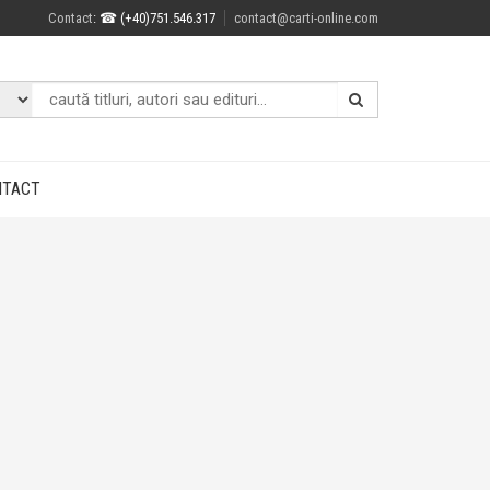
Contact
: ☎ (+40)751.546.317
contact@carti-online.com
NTACT