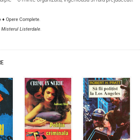
e
♦ Opere Complete.
-
Misterul Listerdale
.
RE