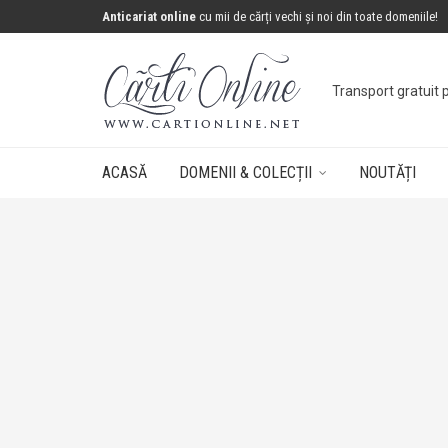
Anticariat online
cu mii de cărți vechi și noi din toate domeniile!
Transport gratuit 
ACASĂ
DOMENII & COLECȚII
NOUTĂȚI