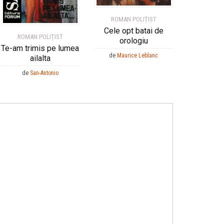
ROMAN POLIȚIST
Cele opt batai de
ROMAN POLIȚIST
orologiu
Te-am trimis pe lumea
de
Maurice Leblanc
ailalta
de
San-Antonio