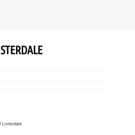
ISTERDALE
l Listerdale
.