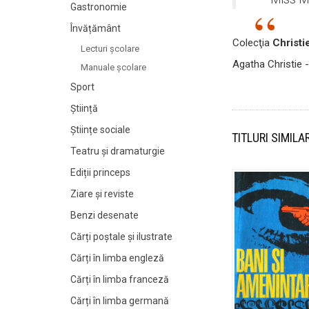
Gastronomie
Învățământ
Colecţia
Christi
Lecturi şcolare
Agatha Christie 
Manuale şcolare
Sport
Știință
Științe sociale
TITLURI SIMILA
Teatru și dramaturgie
Ediții princeps
Ziare şi reviste
Benzi desenate
Cărți poștale și ilustrate
Cărți în limba engleză
Cărți în limba franceză
Cărți în limba germană