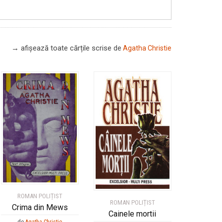
→ afișează toate cărțile scrise
de
Agatha Christie
ROMAN POLIȚIST
ROMAN POLIȚIST
Crima din Mews
Cainele mortii