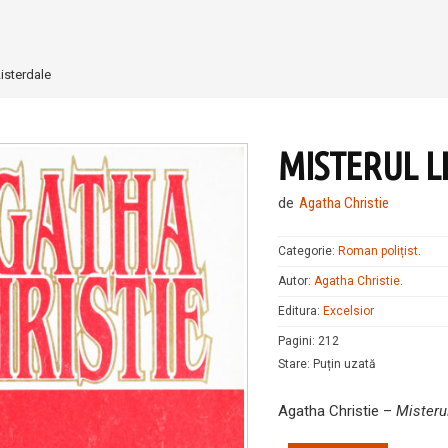
Listerdale
MISTERUL L
de
Agatha Christie
Categorie:
Roman polițist
.
Autor:
Agatha Christie
.
Editura:
Excelsior
Pagini
:
212
Stare
:
Puțin uzată
Agatha Christie –
Misteru