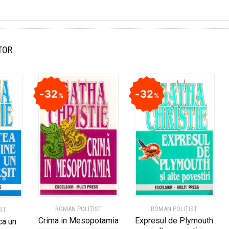
TOR
32
32
%
%
ROMAN POLIȚIST
ROMAN POLIȚIST
ST
Crima in Mesopotamia
Expresul de Plymouth
ca un