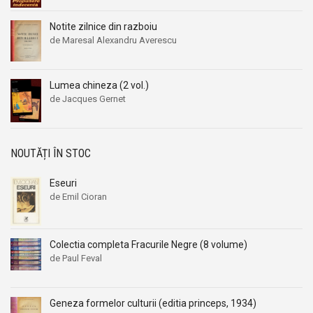
Aleksandr Beleaev
Aleksandr Beleaev
Notite zilnice din razboiu
Alessandro Parronchi
Alessandro Parronchi
de Maresal Alexandru Averescu
Alex Mihai Stoenescu
Alex Mihai Stoenescu
Alexandr Soljenitin
Alexandr Soljenitin
Lumea chineza (2 vol.)
Alexandra Jones
Alexandra Jones
de Jacques Gernet
Alexandra Mosneaga
Alexandra Mosneaga
Alexandra Ripley
Alexandra Ripley
NOUTĂȚI ÎN STOC
Alexandre Dumas
Alexandre Dumas
Alexandre Dumas fiul
Alexandre Dumas fiul
Eseuri
Alexandre Koyre
Alexandre Koyre
de Emil Cioran
Alexandrian
Alexandrian
Alexandru Balaci
Alexandru Balaci
Colectia completa Fracurile Negre (8 volume)
Alexandru Busuioceanu
Alexandru Busuioceanu
de Paul Feval
Alexandru Dobos
Alexandru Dobos
Alexandru Elian
Alexandru Elian
Geneza formelor culturii (editia princeps, 1934)