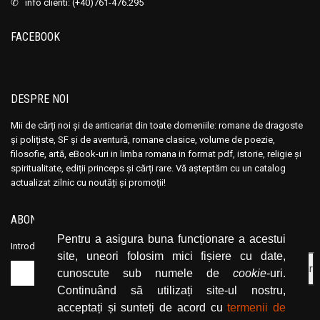
✆ info clienti: (+40)761-476.295
Ana Maria Marin
Ana Maria Marin
Anais Nin
Anais Nin
FACEBOOK
Anatole France
Anatole France
Anatoli Ribakov
Anatoli Ribakov
Anatolie Panis
Anatolie Panis
DESPRE NOI
Anca Dan
Anca Dan
Mii de cărți noi și de anticariat din toate domeniile: romane de dragoste
Andocide
Andocide
și polițiste, SF și de aventură, romane clasice, volume de poezie,
Andre Bejin
Andre Bejin
filosofie, artă, eBook-uri in limba romana in format pdf, istorie, religie și
spiritualitate, ediții princeps și cărți rare. Vă așteptăm cu un catalog
Andre Castelot
Andre Castelot
actualizat zilnic cu noutăți și promoții!
Andre Clot
Andre Clot
Andre Felibien
Andre Felibien
ABONEAZĂ-TE LA NEWSLETTER
Andre Leroi-Gourhan
Andre Leroi-Gourhan
Pentru a asigura buna funcționare a acestui
Introduceți adresa dvs. de email și dați click pe butonul de abonare.
Andre Malraux
Andre Malraux
site, uneori folosim mici fișiere cu date,
cunoscute sub numele de
cookie
-uri.
Andre Maurois
Andre Maurois
Continuând să utilizați site-ul nostru,
Andre Miquel
Andre Miquel
acceptați și sunteți de acord cu
termenii de
Andre Theuriet
Andre Theuriet