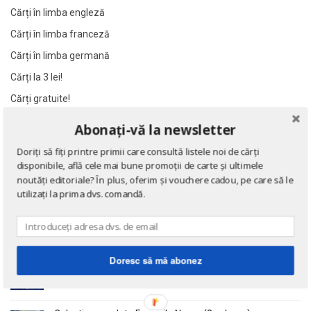
Al James
Al James
Cărți în limba engleză
Al. Alexianu
Al. Alexianu
Cărți în limba franceză
Al. Caprariu
Al. Caprariu
Cărți în limba germană
Al. Dumitrescu
Al. Dumitrescu
Cărți la 3 lei!
Al. Philippide
Al. Philippide
Cărți gratuite!
Al. Piru
Al. Piru
Abonați-vă la newsletter
Alain Besancon
Alain Besancon
NOUTĂȚI
Alain Bombard
Alain Bombard
Doriți să fiți printre primii care consultă listele noi de cărți
disponibile, află cele mai bune promoții de carte și ultimele
Alain Danielou
Alain Danielou
Eseuri
noutăți editoriale? În plus, oferim și vouchere cadou, pe care să le
de Emil Cioran
Alain Lallemand
Alain Lallemand
utilizați la prima dvs. comandă.
Alain Lesage
Alain Lesage
Alain Manevy
Alain Manevy
Doctrina sau Cele patru carti clasice ale Chinei
Alan Bullock
Alan Bullock
Doresc să mă abonez
de Confucius
Alan Butler
Alan Butler
Alan Dean Foster
Alan Dean Foster