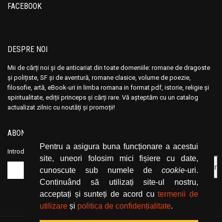
Ana Maria Marin
Ana Maria Marin
FACEBOOK
Anais Nin
Anais Nin
Anatole France
Anatole France
Anatoli Ribakov
Anatoli Ribakov
DESPRE NOI
Anatolie Panis
Anatolie Panis
Mii de cărți noi și de anticariat din toate domeniile: romane de dragoste
Anca Dan
Anca Dan
și polițiste, SF și de aventură, romane clasice, volume de poezie,
filosofie, artă, eBook-uri in limba romana in format pdf, istorie, religie și
Andocide
Andocide
spiritualitate, ediții princeps și cărți rare. Vă așteptăm cu un catalog
Andre Bejin
Andre Bejin
actualizat zilnic cu noutăți și promoții!
Andre Castelot
Andre Castelot
ABONEAZĂ-TE LA NEWSLETTER
Andre Clot
Andre Clot
Pentru a asigura buna funcționare a acestui
Andre Felibien
Andre Felibien
Introduceți adresa dvs. de email și dați click pe butonul de abonare.
site, uneori folosim mici fișiere cu date,
Andre Leroi-Gourhan
Andre Leroi-Gourhan
cunoscute sub numele de
cookie
-uri.
Andre Malraux
Andre Malraux
Continuând să utilizați site-ul nostru,
Andre Maurois
Andre Maurois
acceptați și sunteți de acord cu
termenii de
Andre Miquel
Andre Miquel
utilizare
și
politica de confidențialitate
.
Andre Theuriet
Andre Theuriet