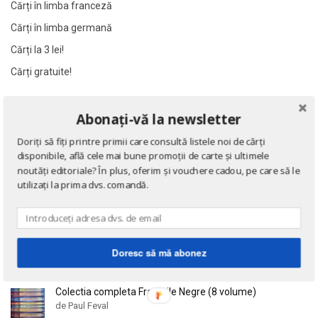
Cărți în limba franceză
Al James
Al James
Cărți în limba germană
Al. Alexianu
Al. Alexianu
Cărți la 3 lei!
Al. Caprariu
Al. Caprariu
Al. Dumitrescu
Al. Dumitrescu
Cărți gratuite!
Al. Philippide
Al. Philippide
NOUTĂȚI
Al. Piru
Al. Piru
Abonați-vă la newsletter
Alain Besancon
Alain Besancon
Doriți să fiți printre primii care consultă listele noi de cărți
Eseuri
Alain Bombard
Alain Bombard
disponibile, află cele mai bune promoții de carte și ultimele
de Emil Cioran
noutăți editoriale? În plus, oferim și vouchere cadou, pe care să le
Alain Danielou
Alain Danielou
utilizați la prima dvs. comandă.
Alain Lallemand
Alain Lallemand
Alain Lesage
Alain Lesage
Doctrina sau Cele patru carti clasice ale Chinei
de Confucius
Alain Manevy
Alain Manevy
Doresc să mă abonez
Alan Bullock
Alan Bullock
Alan Butler
Alan Butler
Colectia completa Fracurile Negre (8 volume)
Alan Dean Foster
Alan Dean Foster
de Paul Feval