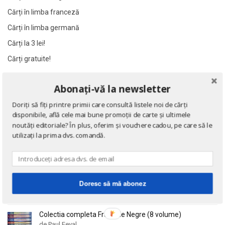
Al James
Al James
Cărți în limba franceză
Al. Alexianu
Al. Alexianu
Cărți în limba germană
Al. Caprariu
Al. Caprariu
Cărți la 3 lei!
Al. Dumitrescu
Al. Dumitrescu
Cărți gratuite!
Al. Philippide
Al. Philippide
Al. Piru
Al. Piru
Abonați-vă la newsletter
NOUTĂȚI
Alain Besancon
Alain Besancon
Doriți să fiți printre primii care consultă listele noi de cărți
Alain Bombard
Alain Bombard
Eseuri
disponibile, află cele mai bune promoții de carte și ultimele
de Emil Cioran
Alain Danielou
Alain Danielou
noutăți editoriale? În plus, oferim și vouchere cadou, pe care să le
utilizați la prima dvs. comandă.
Alain Lallemand
Alain Lallemand
Alain Lesage
Alain Lesage
Doctrina sau Cele patru carti clasice ale Chinei
Alain Manevy
Alain Manevy
de Confucius
Alan Bullock
Alan Bullock
Doresc să mă abonez
Alan Butler
Alan Butler
Alan Dean Foster
Alan Dean Foster
Colectia completa Fracurile Negre (8 volume)
de Paul Feval