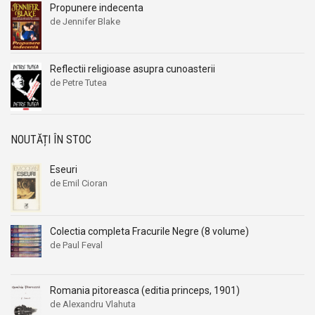
Propunere indecenta
Aleksandr Beleaev
Aleksandr Beleaev
de Jennifer Blake
Alessandro Parronchi
Alessandro Parronchi
Alex Mihai Stoenescu
Alex Mihai Stoenescu
Reflectii religioase asupra cunoasterii
Alexandr Soljenitin
Alexandr Soljenitin
de Petre Tutea
Alexandra Jones
Alexandra Jones
Alexandra Mosneaga
Alexandra Mosneaga
Alexandra Ripley
Alexandra Ripley
NOUTĂȚI ÎN STOC
Alexandre Dumas
Alexandre Dumas
Eseuri
Alexandre Dumas fiul
Alexandre Dumas fiul
de Emil Cioran
Alexandre Koyre
Alexandre Koyre
Alexandrian
Alexandrian
Colectia completa Fracurile Negre (8 volume)
Alexandru Balaci
Alexandru Balaci
de Paul Feval
Alexandru Busuioceanu
Alexandru Busuioceanu
Alexandru Dobos
Alexandru Dobos
Romania pitoreasca (editia princeps, 1901)
Alexandru Elian
Alexandru Elian
de Alexandru Vlahuta