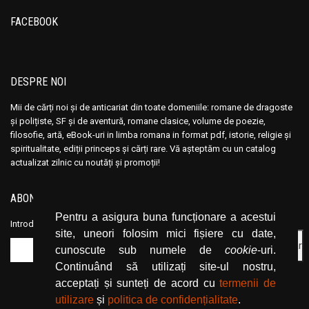
Ana Maria Marin
Ana Maria Marin
FACEBOOK
Anais Nin
Anais Nin
Anatole France
Anatole France
Anatoli Ribakov
Anatoli Ribakov
DESPRE NOI
Anatolie Panis
Anatolie Panis
Anca Dan
Anca Dan
Mii de cărți noi și de anticariat din toate domeniile: romane de dragoste
și polițiste, SF și de aventură, romane clasice, volume de poezie,
Andocide
Andocide
filosofie, artă, eBook-uri in limba romana in format pdf, istorie, religie și
Andre Bejin
Andre Bejin
spiritualitate, ediții princeps și cărți rare. Vă așteptăm cu un catalog
actualizat zilnic cu noutăți și promoții!
Andre Castelot
Andre Castelot
Andre Clot
Andre Clot
ABONEAZĂ-TE LA NEWSLETTER
Andre Felibien
Andre Felibien
Pentru a asigura buna funcționare a acestui
Introduceți adresa dvs. de email și dați click pe butonul de abonare.
Andre Leroi-Gourhan
Andre Leroi-Gourhan
site, uneori folosim mici fișiere cu date,
Andre Malraux
Andre Malraux
cunoscute sub numele de
cookie
-uri.
Andre Maurois
Andre Maurois
Continuând să utilizați site-ul nostru,
acceptați și sunteți de acord cu
termenii de
Andre Miquel
Andre Miquel
utilizare
și
politica de confidențialitate
.
Andre Theuriet
Andre Theuriet