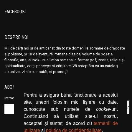
Ana Maria Marin
Ana Maria Marin
Anais Nin
Anais Nin
FACEBOOK
Anatole France
Anatole France
Anatoli Ribakov
Anatoli Ribakov
Anatolie Panis
Anatolie Panis
DESPRE NOI
Anca Dan
Anca Dan
Mii de cărți noi și de anticariat din toate domeniile: romane de dragoste
Andocide
Andocide
și polițiste, SF și de aventură, romane clasice, volume de poezie,
filosofie, artă, eBook-uri in limba romana in format pdf, istorie, religie și
Andre Bejin
Andre Bejin
spiritualitate, ediții princeps și cărți rare. Vă așteptăm cu un catalog
Andre Castelot
Andre Castelot
actualizat zilnic cu noutăți și promoții!
Andre Clot
Andre Clot
ABONEAZĂ-TE LA NEWSLETTER
Andre Felibien
Andre Felibien
Pentru a asigura buna funcționare a acestui
Andre Leroi-Gourhan
Andre Leroi-Gourhan
Introduceți adresa dvs. de email și dați click pe butonul de abonare.
site, uneori folosim mici fișiere cu date,
Andre Malraux
Andre Malraux
cunoscute sub numele de
cookie
-uri.
Andre Maurois
Andre Maurois
Continuând să utilizați site-ul nostru,
Andre Miquel
Andre Miquel
acceptați și sunteți de acord cu
termenii de
utilizare
și
politica de confidențialitate
.
Andre Theuriet
Andre Theuriet