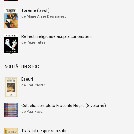
Aleksandr Beleaev
Aleksandr Beleaev
Torente (6 vol.)
Alessandro Parronchi
Alessandro Parronchi
de Marie Anne Desmarest
Alex Mihai Stoenescu
Alex Mihai Stoenescu
Alexandr Soljenitin
Alexandr Soljenitin
Reflectii religioase asupra cunoasterii
Alexandra Jones
Alexandra Jones
de Petre Tutea
Alexandra Mosneaga
Alexandra Mosneaga
Alexandra Ripley
Alexandra Ripley
Alexandre Dumas
Alexandre Dumas
NOUTĂȚI ÎN STOC
Alexandre Dumas fiul
Alexandre Dumas fiul
Eseuri
Alexandre Koyre
Alexandre Koyre
de Emil Cioran
Alexandrian
Alexandrian
Alexandru Balaci
Alexandru Balaci
Colectia completa Fracurile Negre (8 volume)
Alexandru Busuioceanu
Alexandru Busuioceanu
de Paul Feval
Alexandru Dobos
Alexandru Dobos
Alexandru Elian
Alexandru Elian
Tratatul despre senzatii