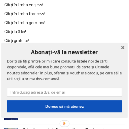
Al James
Al James
Cărți în limba engleză
Al. Alexianu
Al. Alexianu
Cărți în limba franceză
Al. Caprariu
Al. Caprariu
Cărți în limba germană
Al. Dumitrescu
Al. Dumitrescu
Cărți la 3 lei!
Al. Philippide
Al. Philippide
Cărți gratuite!
Al. Piru
Al. Piru
Abonați-vă la newsletter
Alain Besancon
Alain Besancon
NOUTĂȚI
Doriți să fiți printre primii care consultă listele noi de cărți
Alain Bombard
Alain Bombard
disponibile, află cele mai bune promoții de carte și ultimele
Alain Danielou
Alain Danielou
Eseuri
noutăți editoriale? În plus, oferim și vouchere cadou, pe care să le
de Emil Cioran
utilizați la prima dvs. comandă.
Alain Lallemand
Alain Lallemand
Alain Lesage
Alain Lesage
Alain Manevy
Alain Manevy
Doctrina sau Cele patru carti clasice ale Chinei
Alan Bullock
Alan Bullock
Doresc să mă abonez
de Confucius
Alan Butler
Alan Butler
Alan Dean Foster
Alan Dean Foster