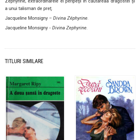
Zephyrine, extraordinarele ei peripeţii în căutareaa dragostei şi
a unui talisman de preţ.
Jacqueline Monsigny –
Divina Zéphyrine
.
Jacqueline Monsigny -
Divina Zephyrine
.
TITLURI SIMILARE