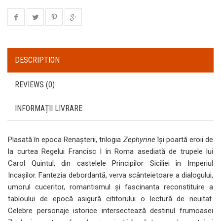
DESCRIPTION
REVIEWS (0)
INFORMAȚII LIVRARE
Plasată în epoca Renaşterii, trilogia
Zephyrine
îşi poartă eroii de
la curtea Regelui Francisc I în Roma asediată de trupele lui
Carol Quintul, din castelele Principilor Siciliei în Imperiul
Incaşilor. Fantezia debordantă, verva scânteietoare a dialogului,
umorul cuceritor, romantismul şi fascinanta reconstituire a
tabloului de epocă asigură cititorului o lectură de neuitat.
Celebre personaje istorice intersectează destinul frumoasei