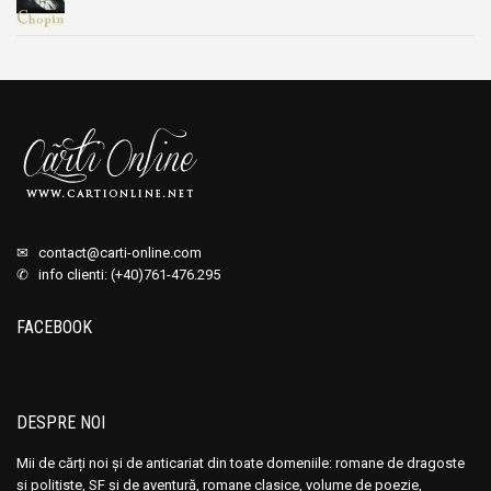
✉
contact@carti-online.com
✆ info clienti: (+40)761-476.295
FACEBOOK
DESPRE NOI
Mii de cărți noi și de anticariat din toate domeniile: romane de dragoste
și polițiste, SF și de aventură, romane clasice, volume de poezie,