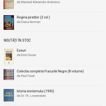
de Maresal Alexandru Averescu
Aleksandr Beleaev
Aleksandr Beleaev
Alessandro Parronchi
Alessandro Parronchi
Regina piratilor (2 vol.)
Alex Mihai Stoenescu
Alex Mihai Stoenescu
de Diana Norman
Alexandr Soljenitin
Alexandr Soljenitin
Alexandra Jones
Alexandra Jones
Alexandra Mosneaga
Alexandra Mosneaga
NOUTĂȚI ÎN STOC
Alexandra Ripley
Alexandra Ripley
Eseuri
Alexandre Dumas
Alexandre Dumas
de Emil Cioran
Alexandre Dumas fiul
Alexandre Dumas fiul
Alexandre Koyre
Alexandre Koyre
Colectia completa Fracurile Negre (8 volume)
Alexandrian
Alexandrian
de Paul Feval
Alexandru Balaci
Alexandru Balaci
Alexandru Busuioceanu
Alexandru Busuioceanu
Istoria sionismului (1945)
Alexandru Dobos
Alexandru Dobos
de Dr. Th. Lowenstein
Alexandru Elian
Alexandru Elian