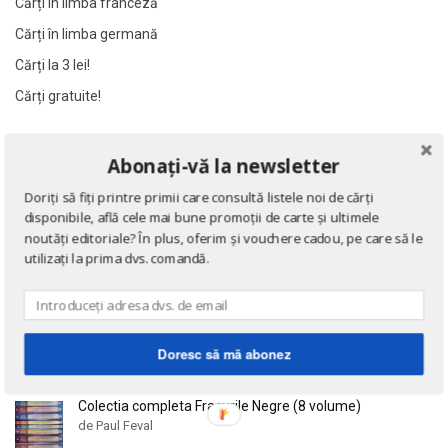
Cărți în limba franceză
Al James
Al James
Cărți în limba germană
Al. Alexianu
Al. Alexianu
Cărți la 3 lei!
Al. Caprariu
Al. Caprariu
Cărți gratuite!
Al. Dumitrescu
Al. Dumitrescu
Al. Philippide
Al. Philippide
NOUTĂȚI
Al. Piru
Al. Piru
Abonați-vă la newsletter
Alain Besancon
Alain Besancon
Doriți să fiți printre primii care consultă listele noi de cărți
Eseuri
Alain Bombard
Alain Bombard
disponibile, află cele mai bune promoții de carte și ultimele
de Emil Cioran
noutăți editoriale? În plus, oferim și vouchere cadou, pe care să le
Alain Danielou
Alain Danielou
utilizați la prima dvs. comandă.
Alain Lallemand
Alain Lallemand
Alain Lesage
Alain Lesage
Doctrina sau Cele patru carti clasice ale Chinei
de Confucius
Alain Manevy
Alain Manevy
Doresc să mă abonez
Alan Bullock
Alan Bullock
Alan Butler
Alan Butler
Colectia completa Fracurile Negre (8 volume)
Alan Dean Foster
Alan Dean Foster
de Paul Feval