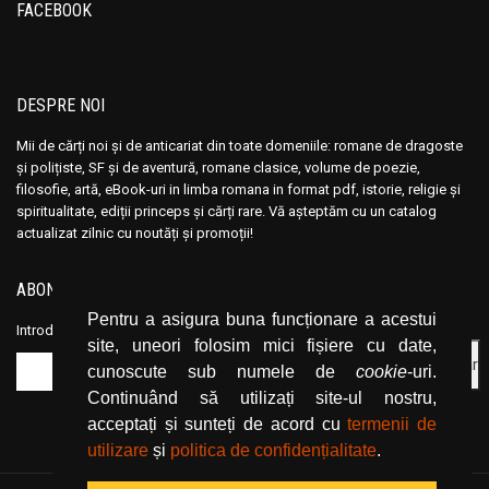
Ana Maria Marin
Ana Maria Marin
FACEBOOK
Anais Nin
Anais Nin
Anatole France
Anatole France
Anatoli Ribakov
Anatoli Ribakov
DESPRE NOI
Anatolie Panis
Anatolie Panis
Mii de cărți noi și de anticariat din toate domeniile: romane de dragoste
Anca Dan
Anca Dan
și polițiste, SF și de aventură, romane clasice, volume de poezie,
filosofie, artă, eBook-uri in limba romana in format pdf, istorie, religie și
Andocide
Andocide
spiritualitate, ediții princeps și cărți rare. Vă așteptăm cu un catalog
Andre Bejin
Andre Bejin
actualizat zilnic cu noutăți și promoții!
Andre Castelot
Andre Castelot
ABONEAZĂ-TE LA NEWSLETTER
Andre Clot
Andre Clot
Pentru a asigura buna funcționare a acestui
Andre Felibien
Andre Felibien
Introduceți adresa dvs. de email și dați click pe butonul de abonare.
site, uneori folosim mici fișiere cu date,
Andre Leroi-Gourhan
Andre Leroi-Gourhan
cunoscute sub numele de
cookie
-uri.
Andre Malraux
Andre Malraux
Continuând să utilizați site-ul nostru,
Andre Maurois
Andre Maurois
acceptați și sunteți de acord cu
termenii de
utilizare
și
politica de confidențialitate
.
Andre Miquel
Andre Miquel
Andre Theuriet
Andre Theuriet