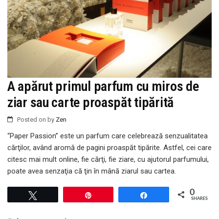
A apărut primul parfum cu miros de
ziar sau carte proaspăt tipărită
Posted on
by
Zen
“Paper Passion” este un parfum care celebrează senzualitatea
cărţilor, având aromă de pagini proaspăt tipărite. Astfel, cei care
citesc mai mult online, fie cărţi, fie ziare, cu ajutorul parfumului,
poate avea senzaţia că ţin în mână ziarul sau cartea.
0
Tweet
Pin
Share
SHARES