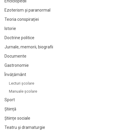
Enciclopedii
Ezoterism și paranormal
Teoria conspirației
Istorie
Doctrine politice
Jurnale, memorii, biografii
Documente
Gastronomie
Învățământ
Lecturi şcolare
Manuale şcolare
Sport
Știință
Științe sociale
Teatru și dramaturgie