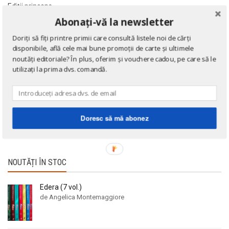
Ediții princeps
Abonați-vă la newsletter
Ziare şi reviste
Doriți să fiți printre primii care consultă listele noi de cărți
Benzi desenate
disponibile, află cele mai bune promoții de carte și ultimele
Cărți poștale și ilustrate
noutăți editoriale? În plus, oferim și vouchere cadou, pe care să le
utilizați la prima dvs. comandă.
Cărți în limba engleză
Cărți în limba franceză
Cărți în limba germană
Cărți la 3 lei!
Doresc să mă abonez
Cărți gratuite!
NOUTĂȚI ÎN STOC
Edera (7 vol.)
de Angelica Montemaggiore