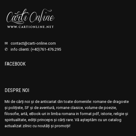
✉
contact@carti-online.com
✆ info clienti: (+40)761-476.295
FACEBOOK
DESPRE NOI
Mii de cărți noi și de anticariat din toate domeniile: romane de dragoste
și polițiste, SF și de aventură, romane clasice, volume de poezie,
filosofie, artă, eBook-uri in limba romana in format pdf, istorie, religie și
spiritualitate, ediții princeps și cărți rare. Vă așteptăm cu un catalog
actualizat zilnic cu noutăți și promoții!