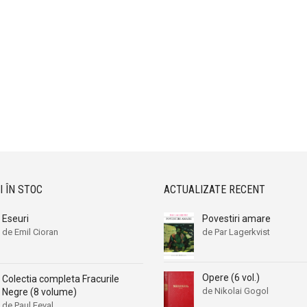
I ÎN STOC
ACTUALIZATE RECENT
Eseuri
Povestiri amare
de Emil Cioran
de Par Lagerkvist
Opere (6 vol.)
Colectia completa Fracurile
de Nikolai Gogol
Negre (8 volume)
de Paul Feval