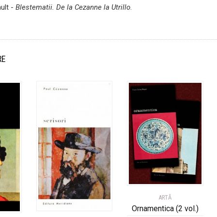
ault -
Blestematii. De la Cezanne la Utrillo
.
RE
ARTĂ
Ornamentica (2 vol.)