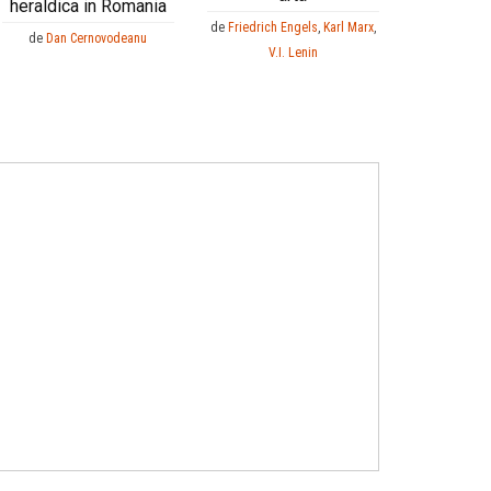
heraldica in Romania
de
Friedrich Engels
,
Karl Marx
,
de
Dan Cernovodeanu
V.I. Lenin