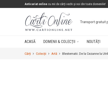
Anticariat online
cu mii de cărți vechi și noi din toate domeniile!
Transport gratuit 
ACASĂ
DOMENII & COLECȚII
NOUTĂȚI
Cărți
Colecții
Artă
Blestematii. De la Cezanne la Utri