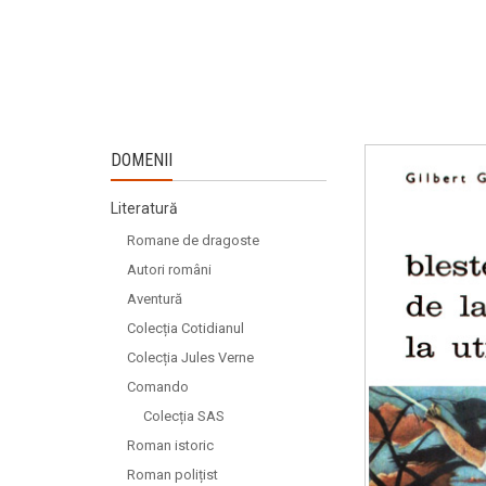
DOMENII
Literatură
Romane de dragoste
Autori români
Aventură
Colecția Cotidianul
Colecția Jules Verne
Comando
Colecția SAS
Roman istoric
Roman polițist