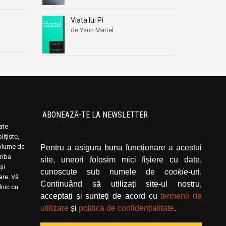
Viata lui Pi
de Yann Martel
ABONEAZĂ-TE LA NEWSLETTER
oate
Introduceți adresa dvs. de email și dați click
ițiste,
pe butonul de abonare.
volume de
Pentru a asigura buna funcționare a acestui
limba
site, uneori folosim mici fișiere cu date,
și
cunoscute sub numele de
cookie
-uri.
rare. Vă
Continuând să utilizați site-ul nostru,
lnic cu
acceptați și sunteți de acord cu
termenii de
utilizare
și
politica de confidențialitate
.