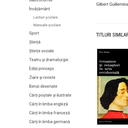
Gastronomie
Gilbert Guillemin
Învățământ
Lecturi şcolare
Manuale şcolare
Sport
TITLURI SIMILA
Știință
Științe sociale
Teatru și dramaturgie
Ediții princeps
Ziare şi reviste
Benzi desenate
Cărți poștale și ilustrate
Cărți în limba engleză
Cărți în limba franceză
Cărți în limba germană