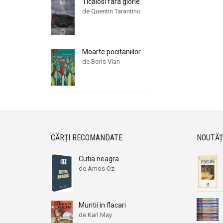
Ticalosi fara glorie
de Quentin Tarantino
Moarte pocitaniilor
de Boris Vian
CĂRȚI RECOMANDATE
NOUTĂȚ
Cutia neagra
de Amos Oz
Muntii in flacari
de Karl May