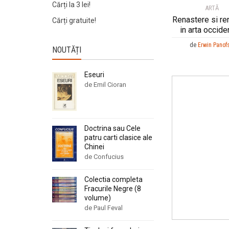
Cărți la 3 lei!
ARTĂ
Renastere si re
Cărți gratuite!
in arta occide
de
Erwin Panof
NOUTĂȚI
Eseuri
de Emil Cioran
Doctrina sau Cele
patru carti clasice ale
Chinei
de Confucius
Colectia completa
Fracurile Negre (8
volume)
de Paul Feval