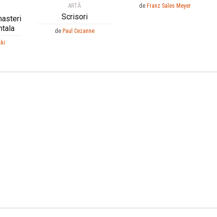
ARTĂ
de
Franz Sales Meyer
Scrisori
nasteri
ntala
de
Paul Cezanne
ski