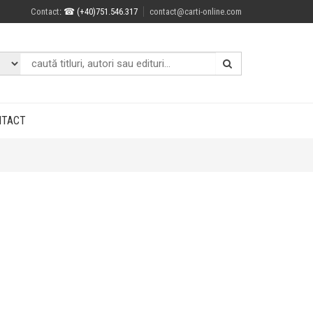
Contact
: ☎ (+40)751.546.317
contact@carti-online.com
NTACT