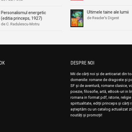
Ultimele taine ale lumii
Personalismul energetic
de Reader's Digest
(editia princeps, 1927)
de C. Radulescu-Motru
OK
DESPRE NOI
Mii de cărți noi și de anticariat din t
domeniile: romane de dragoste și pol
SF și de aventură, romane clasice, 
poezie, filosofie, artă, eBook-uri in 
romana in format pdf, istorie, religie 
spiritualitate, ediții princeps și cărți 
așteptăm cu un catalog actualizat zi
noutăți și promoții!