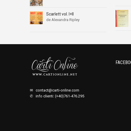
Scarlett vol. I+II
de Alexandra Ripley
FACEBO
✉
contact@carti-online.com
✆ info clienti: (+40)761-476.295