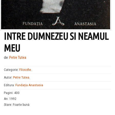
INTRE DUMNEZEU SI NEAMUL
MEU
de
Petre Tutea
Categorie:
Filosofie
.
Autor:
Petre Tutea
.
Editura:
Fundația Anastasia
Pagini
:
400
An
:
1992
Stare
:
Foarte bună