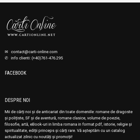
✉
contact@carti-online.com
✆ info clienti: (+40)761-476.295
FACEBOOK
DESPRE NOI
Mii de cărți noi și de anticariat din toate domeniile: romane de dragoste
și polițiste, SF și de aventură, romane clasice, volume de poezie,
filosofie, artă, eBook-uri in limba romana in format pdf, istorie, religie și
spiritualitate, ediții princeps și cărți rare. Vă așteptăm cu un catalog
actualizat zilnic cu noutăți și promoții!