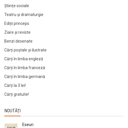
Științe sociale
Teatru și dramaturgie
Ediții princeps
Ziare şi reviste
Benzi desenate
Cărți poștale și ilustrate
Cărți în limba engleză
Cărți în limba franceză
Cărți în limba germană
Cărți la 3 lei!
Cărți gratuite!
NOUTĂȚI
Eseuri