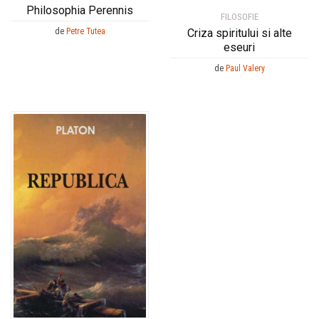
Philosophia Perennis
FILOSOFIE
de
Petre Tutea
Criza spiritului si alte
eseuri
de
Paul Valery