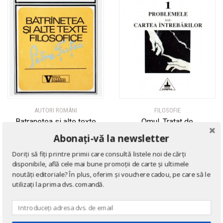
AUTORI ROMÂNI
FILOSOFIE
Batranetea si alte texte
Omul. Tratat de
filosofice
antropologie crestina (2
Abonați-vă la newsletter
vol.)
de
Petre Tutea
Doriți să fiți printre primii care consultă listele noi de cărți
de
Petre Tutea
disponibile, află cele mai bune promoții de carte și ultimele
noutăți editoriale? În plus, oferim și vouchere cadou, pe care să le
utilizați la prima dvs. comandă.