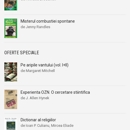
Misterul combustiei spontane
de Jenny Randles
OFERTE SPECIALE
Pe aripile vantului (vol. I+II)
de Margaret Mitchell
Prețul
Prețul
inițial
curent
a
este:
Experienta OZN. O cercetare stiintifica
fost:
29,00 lei.
45,00 lei.
de J. Allen Hynek
Prețul
Prețul
inițial
curent
a
este:
fost:
9,99 lei.
Dictionar al religiilor
19,00 lei.
de Ioan P. Culianu, Mircea Eliade