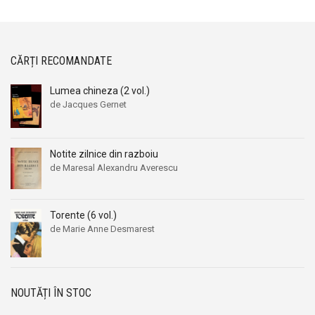
CĂRȚI RECOMANDATE
Lumea chineza (2 vol.)
de Jacques Gernet
Notite zilnice din razboiu
de Maresal Alexandru Averescu
Prețul
Prețul
inițial
curent
a
este:
Torente (6 vol.)
fost:
239,00 lei.
de Marie Anne Desmarest
260,00 lei.
Prețul
Prețul
inițial
curent
a
este:
fost:
139,00 lei.
NOUTĂȚI ÎN STOC
159,00 lei.