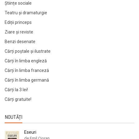
Științe sociale
Teatru și dramaturgie
Ediții princeps
Ziare şi reviste
Benzi desenate
Cărți poștale și ilustrate
Cărți în limba engleză
Cărți în limba franceză
Cărți în limba germană
Cărți la 3 lei!
Cărți gratuite!
NOUTĂȚI
Eseuri
de Emil Cioran