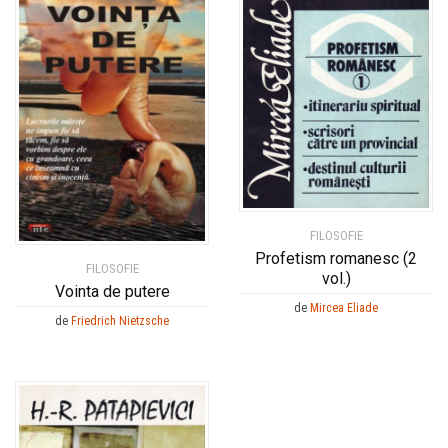
FILOSOFIE
Profetism romanesc (2
FILOSOFIE
vol.)
Vointa de putere
de
Mircea Eliade
de
Friedrich Nietzsche