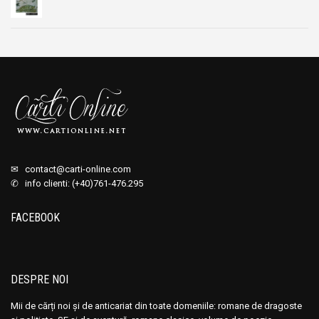
Prețul
Prețul
inițial
curent
a
este:
fost:
32,00 lei.
39,00 lei.
✉
contact@carti-online.com
✆ info clienti: (+40)761-476.295
FACEBOOK
DESPRE NOI
Mii de cărți noi și de anticariat din toate domeniile: romane de dragoste