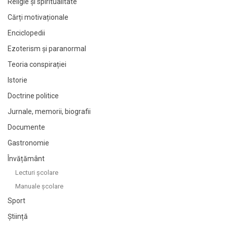
Religie și spiritualitate
Cărți motivaționale
Enciclopedii
Ezoterism și paranormal
Teoria conspirației
Istorie
Doctrine politice
Jurnale, memorii, biografii
Documente
Gastronomie
Învățământ
Lecturi şcolare
Manuale şcolare
Sport
Știință