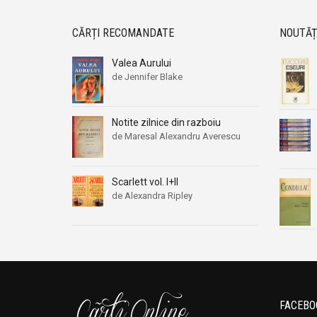
CĂRȚI RECOMANDATE
NOUTĂȚ
Valea Aurului
de Jennifer Blake
Notite zilnice din razboiu
de Maresal Alexandru Averescu
Scarlett vol. I+II
de Alexandra Ripley
FACEBO