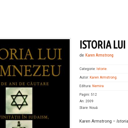
ISTORIA LU
de
Karen Armstrong
Categorie:
Istorie
.
Autor:
Karen Armstrong
.
Editura:
Nemira
Pagini
:
512
An
:
2009
Stare
:
Nouă
Karen Armstrong –
Istor