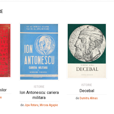
RE
ISTORIE
ISTORIE
ilor
Decebal
Ion Antonescu: cariera
militara
en
de
Dumitru Almas
de
Jipa Rotaru
,
Mircea Agapie