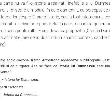
 carte nu va fi o istorie a realitatii inefabile a lui Dumn
e, ci o istorie a modului în care oamenii L-au perceput de-a
 Ideea lor despre El are o istorie, caci a fost intotdeauna c
 folosit-o in diverse epoci. Felul în care o anumita genera
i un sens pentru alta. E un adevar ca propozitia „Cred în Dum
lta afirmatie, are sens doar intr-un anumit context, cand e
ng)
ditie anglo-saxona, Karen Armstrong abordeaza o bibliografie vasta
ibil si de curgator. Asa se face ca
Istoria lui Dumnezeu
este una
vanta.”
g –
Istoria lui Dumnezeu
.
erti cartonate.
g -
Istoria lui Dumnezeu
.