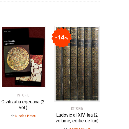
14
%
ISTORIE
Civilizatia egeeana (2
vol.)
ISTORIE
Ludovic al XIV-lea (2
de
Nicolas Platon
volume, editie de lux)