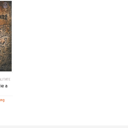
ALITATE
ie a
ong