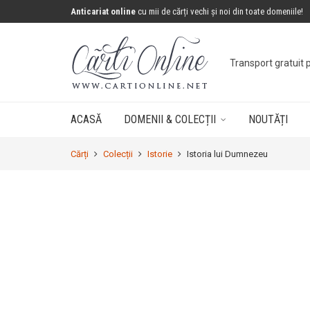
Anticariat online
cu mii de cărți vechi și noi din toate domeniile!
Transport gratuit 
ACASĂ
DOMENII & COLECȚII
NOUTĂȚI
Cărți
Colecții
Istorie
Istoria lui Dumnezeu