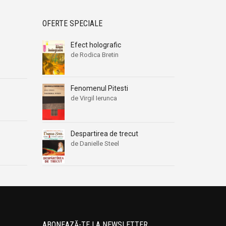
OFERTE SPECIALE
Efect holografic
de Rodica Bretin
Fenomenul Pitesti
de Virgil Ierunca
Despartirea de trecut
de Danielle Steel
ABONEAZĂ-TE LA NEWSLETTER