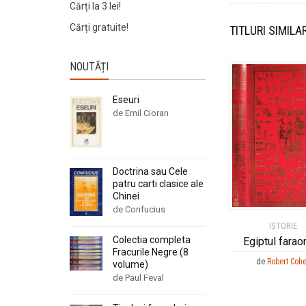
Cărți la 3 lei!
Cărți gratuite!
TITLURI SIMILA
NOUTĂȚI
Eseuri
de Emil Cioran
Doctrina sau Cele
patru carti clasice ale
Chinei
de Confucius
ISTORIE
Colectia completa
Egiptul faraon
Fracurile Negre (8
de
Robert Coh
volume)
de Paul Feval