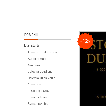
DOMENII
12
%
Literatură
Romane de dragoste
Autori români
Aventură
Colecția Cotidianul
Colecția Jules Verne
Comando
Colecția SAS
Roman istoric
Roman polițist