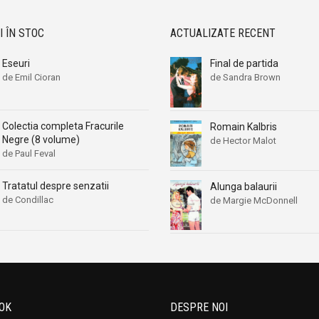
I ÎN STOC
ACTUALIZATE RECENT
Eseuri
Final de partida
de Emil Cioran
de Sandra Brown
Colectia completa Fracurile
Romain Kalbris
Negre (8 volume)
de Hector Malot
de Paul Feval
Tratatul despre senzatii
Alunga balaurii
de Condillac
de Margie McDonnell
OK
DESPRE NOI