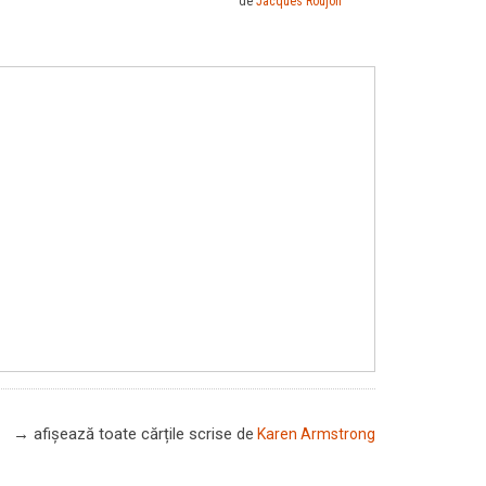
de
Jacques Roujon
→ afișează toate cărțile scrise
de
Karen Armstrong