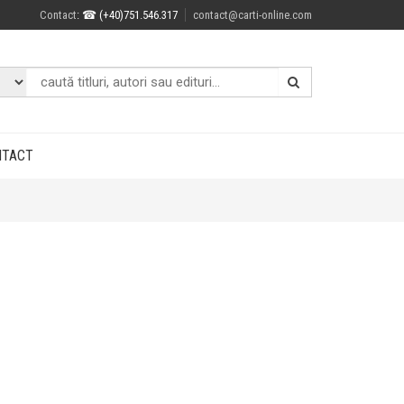
Contact
: ☎ (+40)751.546.317
contact@carti-online.com
NTACT