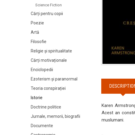
Science Fiction
Cărți pentru copii
Poezie
Artă
Filosofie
Religie și spiritualitate
Cărți motivaționale
Enciclopedii
Ezoterism și paranormal
DESCRIPTIO
Teoria conspirației
Istorie
Karen Armstrong
Doctrine politice
Acest an constit
Jurnale, memorii, biografii
muslumani.
Documente