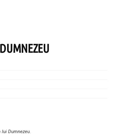
I DUMNEZEU
ia lui Dumnezeu
.