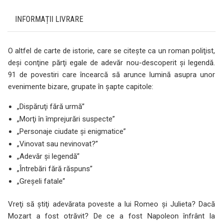
INFORMAȚII LIVRARE
O altfel de carte de istorie, care se citeşte ca un roman poliţist,
deşi conţine părţi egale de adevăr nou-descoperit şi legendă.
91 de povestiri care încearcă să arunce lumină asupra unor
evenimente bizare, grupate în şapte capitole:
„Dispăruţi fără urmă”
„Morţi în împrejurări suspecte”
„Personaje ciudate şi enigmatice”
„Vinovat sau nevinovat?”
„Adevăr şi legendă”
„Întrebări fără răspuns”
„Greşeli fatale”
Vreţi să ştiţi adevărata poveste a lui Romeo şi Julieta? Dacă
Mozart a fost otrăvit? De ce a fost Napoleon înfrânt la