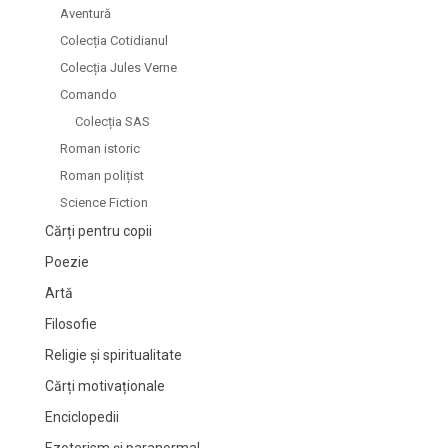
Aventură
Colecția Cotidianul
Colecția Jules Verne
Comando
Colecția SAS
Roman istoric
Roman polițist
Science Fiction
Cărți pentru copii
Poezie
Artă
Filosofie
Religie și spiritualitate
Cărți motivaționale
Enciclopedii
Ezoterism și paranormal