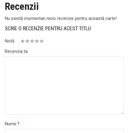
Recenzii
Nu există momentan nicio recenzie pentru această carte!
SCRIE O RECENZIE PENTRU ACEST TITLU
Notă
1
2
3
4
5
Recenzia ta
Nume
*