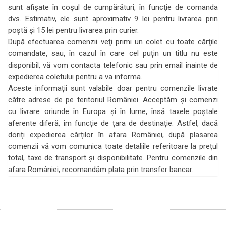
sunt afişate în coşul de cumpărături, în funcţie de comanda
dvs. Estimativ, ele sunt aproximativ 9 lei pentru livrarea prin
poștă și 15 lei pentru livrarea prin curier.
După efectuarea comenzii veţi primi un colet cu toate cărţile
comandate, sau, în cazul în care cel puţin un titlu nu este
disponibil, vă vom contacta telefonic sau prin email înainte de
expedierea coletului pentru a va informa.
Aceste informații sunt valabile doar pentru comenzile livrate
către adrese de pe teritoriul României. Acceptăm şi comenzi
cu livrare oriunde în Europa și în lume, însă taxele poștale
aferente diferă, îm funcție de țara de destinație. Astfel, dacă
doriți expedierea cărților în afara României, după plasarea
comenzii vă vom comunica toate detaliile referitoare la preţul
total, taxe de transport şi disponibilitate. Pentru comenzile din
afara României, recomandăm plata prin transfer bancar.