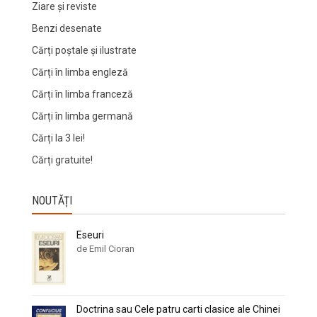
Ziare şi reviste
Benzi desenate
Cărți poștale și ilustrate
Cărți în limba engleză
Cărți în limba franceză
Cărți în limba germană
Cărți la 3 lei!
Cărți gratuite!
NOUTĂȚI
Eseuri
de Emil Cioran
Doctrina sau Cele patru carti clasice ale Chinei