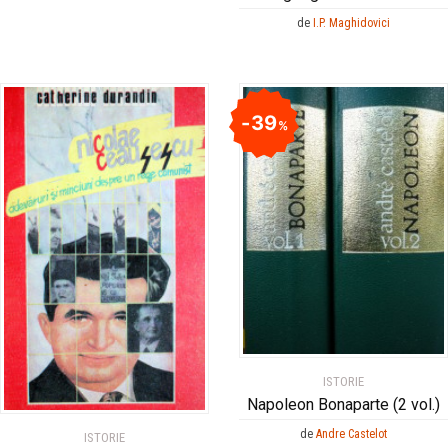
de
I.P. Maghidovici
39
%
ISTORIE
Napoleon Bonaparte (2 vol.)
de
Andre Castelot
ISTORIE