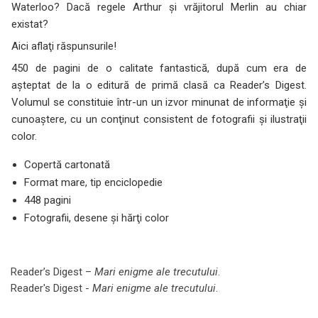
Waterloo? Dacă regele Arthur şi vrăjitorul Merlin au chiar
existat?
Aici aflaţi răspunsurile!
450 de pagini de o calitate fantastică, după cum era de
aşteptat de la o editură de primă clasă ca Reader’s Digest.
Volumul se constituie într-un un izvor minunat de informaţie şi
cunoaştere, cu un conţinut consistent de fotografii şi ilustraţii
color.
Copertă cartonată
Format mare, tip enciclopedie
448 pagini
Fotografii, desene şi hărţi color
Reader’s Digest –
Mari enigme ale trecutului
.
Reader's Digest -
Mari enigme ale trecutului
.