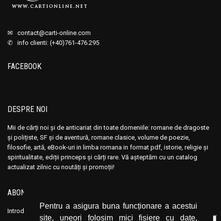
✉
contact@carti-online.com
✆ info clienti: (+40)761-476.295
FACEBOOK
DESPRE NOI
Mii de cărți noi și de anticariat din toate domeniile: romane de dragoste
și polițiste, SF și de aventură, romane clasice, volume de poezie,
filosofie, artă, eBook-uri in limba romana in format pdf, istorie, religie și
spiritualitate, ediții princeps și cărți rare. Vă așteptăm cu un catalog
actualizat zilnic cu noutăți și promoții!
ABONEAZĂ-TE LA NEWSLETTER
Pentru a asigura buna funcționare a acestui
Introduceți adresa dvs. de email și dați click pe butonul de abonare.
site, uneori folosim mici fișiere cu date,