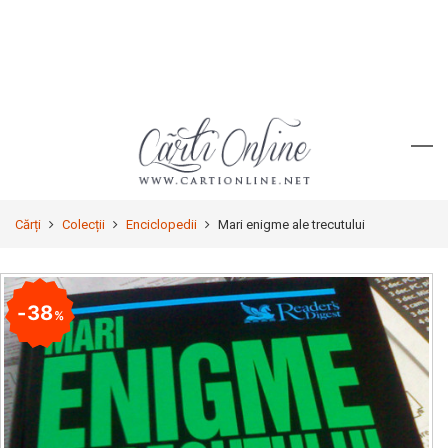
Cărți
Colecții
Enciclopedii
Mari enigme ale trecutului
38
%