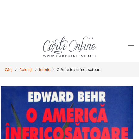
Cărți
Colecții
Istorie
O America infricosatoare