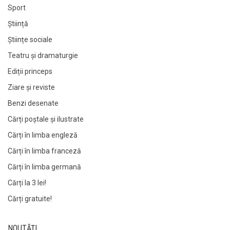
Sport
Știință
Științe sociale
Teatru și dramaturgie
Ediții princeps
Ziare şi reviste
Benzi desenate
Cărți poștale și ilustrate
Cărți în limba engleză
Cărți în limba franceză
Cărți în limba germană
Cărți la 3 lei!
Cărți gratuite!
NOUTĂȚI