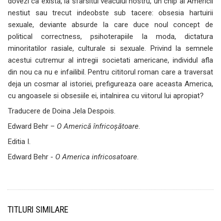
dovezi ca exista, la sfarsitul veacului nostru, un chip al Americii
nestiut sau trecut indeobste sub tacere: obsesia hartuirii
sexuale, deviante absurde la care duce noul concept de
political correctness, psihoterapiile la moda, dictatura
minoritatilor rasiale, culturale si sexuale. Privind la semnele
acestui cutremur al intregii societati americane, individul afla
din nou ca nu e infailibil. Pentru cititorul roman care a traversat
deja un cosmar al istoriei, prefigureaza oare aceasta America,
cu angoasele si obsesiile ei, intalnirea cu viitorul lui apropiat?
Traducere de Doina Jela Despois.
Edward Behr –
O Americă înfricoșătoare
.
Editia I.
Edward Behr -
O America infricosatoare
.
TITLURI SIMILARE