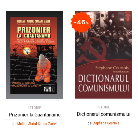
46
%
ISTORIE
ISTORIE
Dictionarul comunismului
Prizonier la Guantanamo
de
Stephane Courtois
de
Mollah Abdul Salam Zaeef