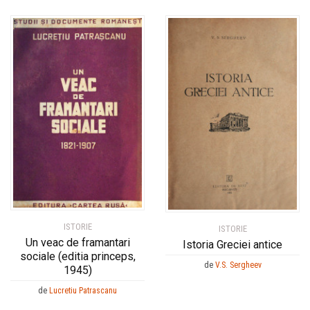
ISTORIE
ISTORIE
Un veac de framantari
Istoria Greciei antice
sociale (editia princeps,
de
V.S. Sergheev
1945)
de
Lucretiu Patrascanu