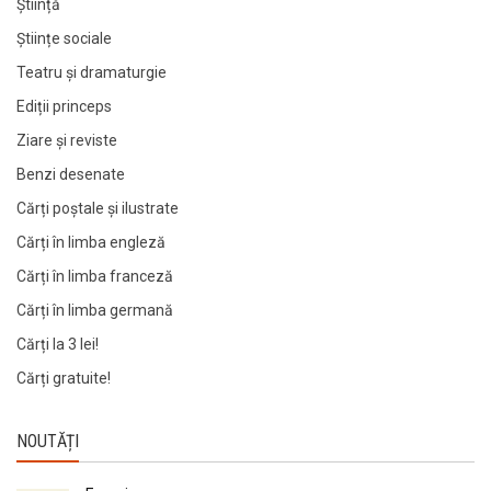
Știință
Științe sociale
Teatru și dramaturgie
Ediții princeps
Ziare şi reviste
Benzi desenate
Cărți poștale și ilustrate
Cărți în limba engleză
Cărți în limba franceză
Cărți în limba germană
Cărți la 3 lei!
Cărți gratuite!
NOUTĂȚI