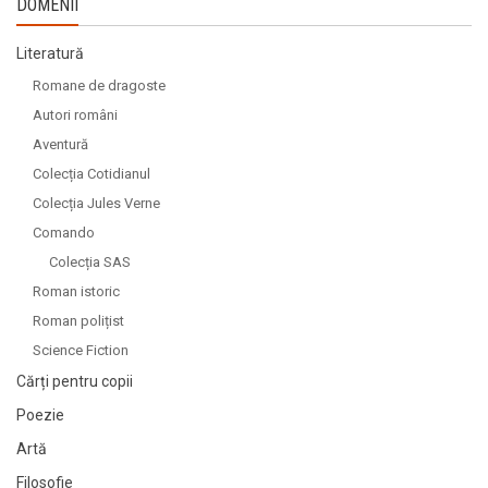
DOMENII
Literatură
Romane de dragoste
Autori români
Aventură
Colecția Cotidianul
Colecția Jules Verne
Comando
Colecția SAS
Roman istoric
Roman polițist
Science Fiction
Cărți pentru copii
Poezie
Artă
Filosofie