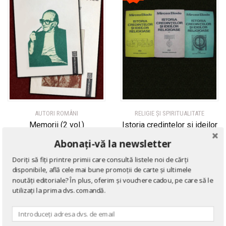
AUTORI ROMÂNI
RELIGIE ȘI SPIRITUALITATE
Memorii (2 vol.)
Istoria credintelor si ideilor
religioase (3 vol.)
de
Mircea Eliade
Abonați-vă la newsletter
de
Mircea Eliade
Doriți să fiți printre primii care consultă listele noi de cărți
disponibile, află cele mai bune promoții de carte și ultimele
noutăți editoriale? În plus, oferim și vouchere cadou, pe care să le
utilizați la prima dvs. comandă.