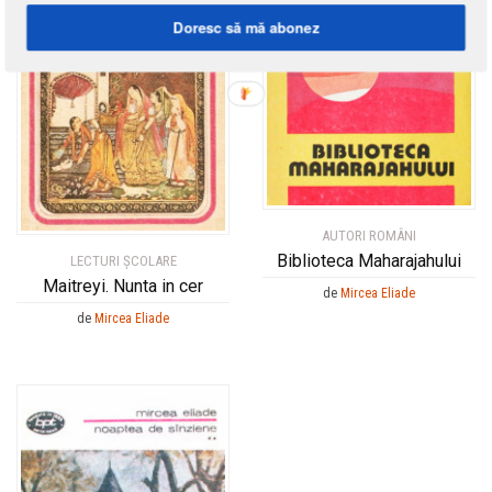
Doresc să mă abonez
AUTORI ROMÂNI
Biblioteca Maharajahului
LECTURI ŞCOLARE
Maitreyi. Nunta in cer
de
Mircea Eliade
de
Mircea Eliade