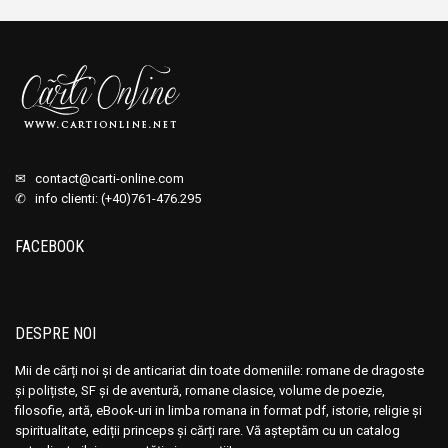
✉
contact@carti-online.com
✆ info clienti: (+40)761-476.295
FACEBOOK
DESPRE NOI
Mii de cărți noi și de anticariat din toate domeniile: romane de dragoste
și polițiste, SF și de aventură, romane clasice, volume de poezie,
filosofie, artă, eBook-uri in limba romana in format pdf, istorie, religie și
spiritualitate, ediții princeps și cărți rare. Vă așteptăm cu un catalog